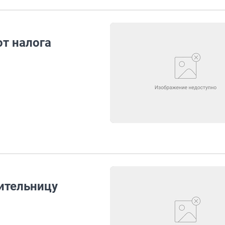
т налога
ительницу