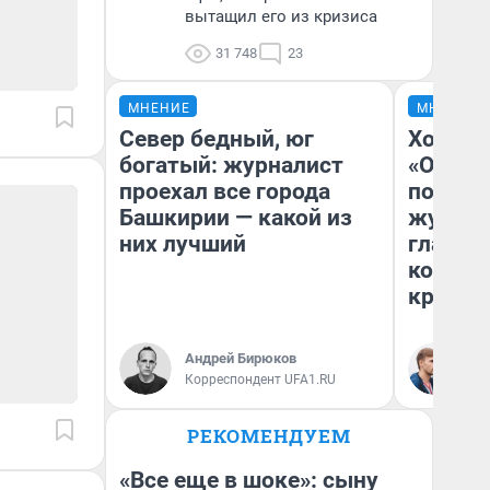
вытащил его из кризиса
31 748
23
МНЕНИЕ
МНЕНИЕ
Север бедный, юг
Хоть к
богатый: журналист
«Одисс
проехал все города
понрав
Башкирии — какой из
журнал
них лучший
главны
которы
критик
Андрей Бирюков
Ан
Корреспондент UFA1.RU
Жу
РЕКОМЕНДУЕМ
«Все еще в шоке»: сыну