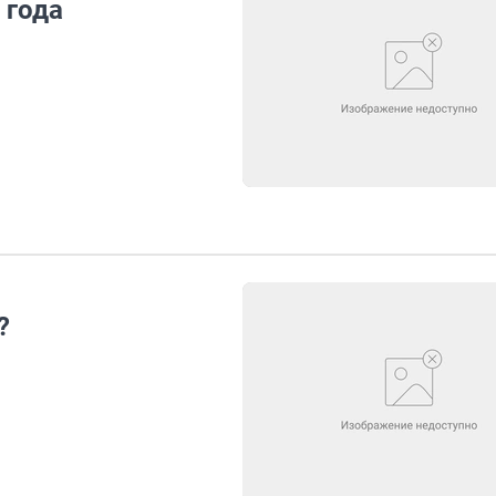
 года
?