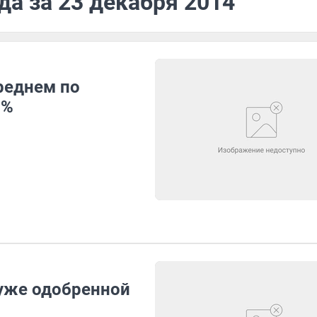
да за 23 декабря 2014
реднем по
7%
уже одобренной