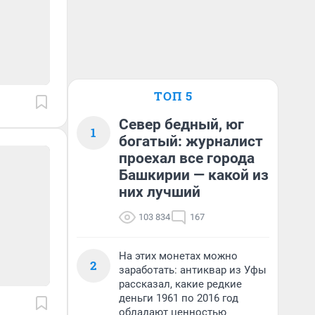
ТОП 5
Север бедный, юг
1
богатый: журналист
проехал все города
Башкирии — какой из
них лучший
103 834
167
На этих монетах можно
2
заработать: антиквар из Уфы
рассказал, какие редкие
деньги 1961 по 2016 год
обладают ценностью