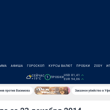
АММА
АФИША
ГОРОСКОП
КУРСЫ ВАЛЮТ
ПРОБКИ
ZODY
И
USD 81,41
СЕЙЧАС
1
ПРОБКИ
+19°C
EUR 94,06
иев против Васимова
Заказное убийство в Уфе