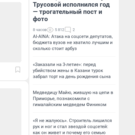
Трусовой исполнился год
— трогательный пост и
фото
8 часов
5 812
2
AI-AINA: Атака на соцсети депутатов,
бюджета вузов не хватило лучшим и
сколько стоит арбуз
«Заказали на 3-летие»: перед
убийством жены в Казани турок
забрал торт на день рождения сына
Медведицу Майю, жившую на цепи в
Приморье, познакомили с
гималайским медведем Фиником
«Я не жалуюсь». Строитель лишился
рук и ног и стал звездой соцсетей:
как он живет и почему его семью