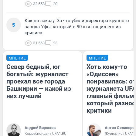
32 558
20
Как по заказу. За что убили директора крупного
5
завода Уфы, который в 90-х вытащил его из
кризиса
31 563
23
МНЕНИЕ
МНЕНИЕ
Север бедный, юг
Хоть кому-то
богатый: журналист
«Одиссея»
проехал все города
понравилась: о
Башкирии — какой из
журналиста UFA
них лучший
главный фильм 
который разнос
критики
Андрей Бирюков
Антон Селиверс
Корреспондент UFA1.RU
Журналист UFA1.