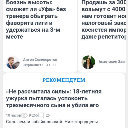
Боязнь высоты:
Продашь за 3000
сможет ли «Уфа» без
возьмут с 4000.
тренера обыграть
нам готовит но
фаворита лиги и
налоговый зако
удержаться на 3-м
коснется импор
месте
даже репетитор
Антон Селиверстов
Анастасия Завг
Журналист UFA1.RU
РЕКОМЕНДУЕМ
«Не рассчитала силы»: 18-летняя
ужурка пыталась успокоить
трехмесячного сына и убила его
10 часов
9 265
26
Соль земли забайкальской. Нижегородцевы