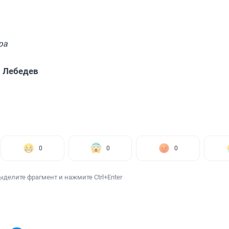
ра
 Лебедев
0
0
0
ыделите фрагмент и нажмите Ctrl+Enter