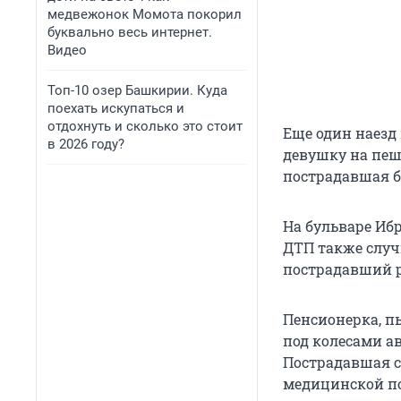
медвежонок Момота покорил
буквально весь интернет.
Видео
Топ-10 озер Башкирии. Куда
поехать искупаться и
отдохнуть и сколько это стоит
Еще один наезд 
в 2026 году?
девушку на пеш
пострадавшая б
На бульваре Иб
ДТП также случ
пострадавший р
Пенсионерка, п
под колесами ав
Пострадавшая с
медицинской по