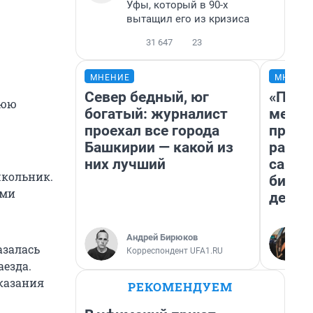
Уфы, который в 90-х
вытащил его из кризиса
31 647
23
МНЕНИЕ
МНЕНИ
Север бедный, юг
«Поку
нюю
богатый: журналист
мешке
проехал все города
предп
Башкирии — какой из
расска
них лучший
самом
школьник.
бизне
ами
дешев
Андрей Бирюков
азалась
Корреспондент UFA1.RU
аезда.
оказания
РЕКОМЕНДУЕМ