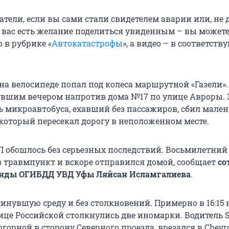
ели, если вы сами стали свидетелем аварии или, не да
у вас есть желание поделиться увиденным – вы может
 в рубрике «
Автокатастрофы
», а видео – в соответст
на велосипеде попал под колеса маршрутной «Газели»
вшим вечером напротив дома №17 по улице Авроры. 
ь микроавтобуса, ехавший без пассажиров, сбил мален
 который пересекал дорогу в неположенном месте.
ТП обошлось без серьезных последствий. Восьмилетний
в травмпункт и вскоре отправился домой, сообщает
со
анды ОГИБДД УВД Уфы Ляйсан Исламгалиева
.
минувшую среду и без столкновений. Примерно в 16:15
це Российской столкнулись две иномарки. Водитель Sk
горной в сторону Северного проезда, врезался в Chevro