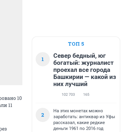
ТОП 5
Север бедный, юг
1
богатый: журналист
проехал все города
Башкирии — какой из
них лучший
102 703
165
ровано 10
ли 11
На этих монетах можно
2
заработать: антиквар из Уфы
рассказал, какие редкие
рез
деньги 1961 по 2016 год