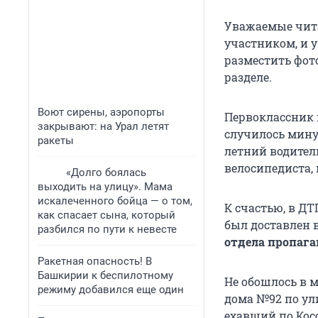
Уважаемые читат
участником, и 
разместить фото
разделе.
Воют сирены, аэропорты
Первоклассник 
закрывают: на Урал летят
случилось мину
ракеты
летний водител
велосипедиста,
«Долго боялась
выходить на улицу». Мама
искалеченного бойца — о том,
К счастью, в Д
как спасает сына, который
был доставлен 
разбился по пути к невесте
отдела пропаг
Ракетная опасность! В
Башкирии к беспилотному
Не обошлось в 
режиму добавился еще один
дома №92 по ули
ехавший по Косо