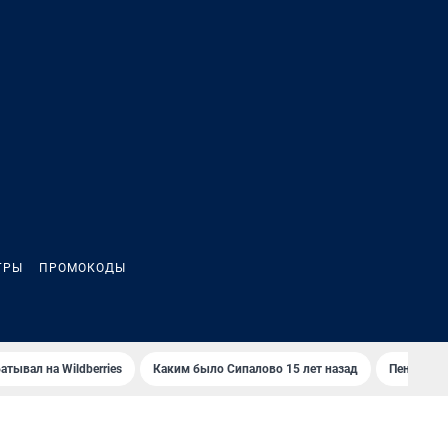
ГРЫ
ПРОМОКОДЫ
атывал на Wildberries
Каким было Сипалово 15 лет назад
Пенсионер