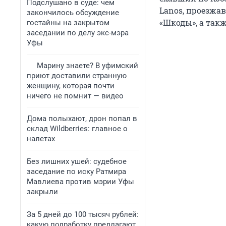
Подслушано в суде: чем
Lanos, проезжа
закончилось обсуждение
«Шкоды», а так
гостайны на закрытом
заседании по делу экс-мэра
Уфы
Марину знаете? В уфимский
приют доставили странную
женщину, которая почти
ничего не помнит — видео
Дома полыхают, дрон попал в
склад Wildberries: главное о
налетах
Без лишних ушей: судебное
заседание по иску Ратмира
Мавлиева против мэрии Уфы
закрыли
За 5 дней до 100 тысяч рублей:
какую подработку предлагают