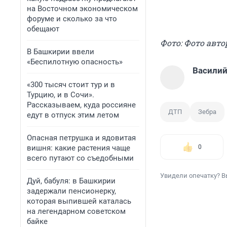
на Восточном экономическом
форуме и сколько за что
обещают
Фото: Фото авто
В Башкирии ввели
«Беспилотную опасность»
Василий
«300 тысяч стоит тур и в
Турцию, и в Сочи».
Рассказываем, куда россияне
ДТП
Зебра
едут в отпуск этим летом
Опасная петрушка и ядовитая
вишня: какие растения чаще
0
всего путают со съедобными
Увидели опечатку? В
Дуй, бабуля: в Башкирии
задержали пенсионерку,
которая выпившей каталась
на легендарном советском
байке