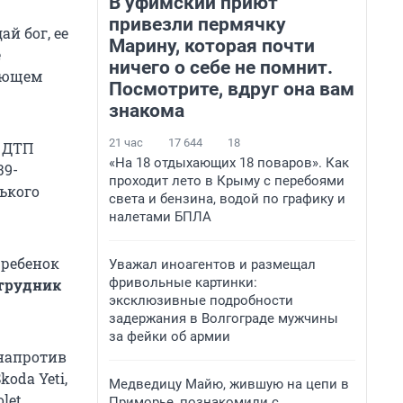
В уфимский приют
привезли пермячку
й бог, ее
Марину, которая почти
е
ничего о себе не помнит.
вующем
Посмотрите, вдруг она вам
знакома
21 час
17 644
18
. ДТП
«На 18 отдыхающих 18 поваров». Как
39-
проходит лето в Крыму с перебоями
ького
света и бензина, водой по графику и
налетами БПЛА
 ребенок
Уважал иноагентов и размещал
фривольные картинки:
трудник
эксклюзивные подробности
задержания в Волгограде мужчины
за фейки об армии
 напротив
oda Yeti,
Медведицу Майю, жившую на цепи в
let
Приморье, познакомили с