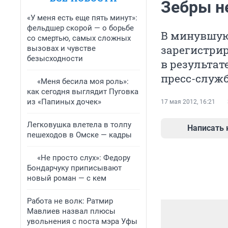
Зебры н
«У меня есть еще пять минут»:
фельдшер скорой — о борьбе
В минувшую 
со смертью, самых сложных
зарегистри
вызовах и чувстве
безысходности
в результат
пресс-служб
«Меня бесила моя роль»:
как сегодня выглядит Пуговка
из «Папиных дочек»
17 мая 2012, 16:21
Легковушка влетела в толпу
Написать
пешеходов в Омске — кадры
«Не просто слух»: Федору
Бондарчуку приписывают
новый роман — с кем
Работа не волк: Ратмир
Мавлиев назвал плюсы
увольнения с поста мэра Уфы