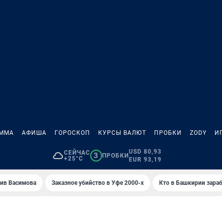
АММА
АФИША
ГОРОСКОП
КУРСЫ ВАЛЮТ
ПРОБКИ
ZODY
И
USD 80,93
СЕЙЧАС
3
ПРОБКИ
+25°C
EUR 93,19
ив Васимова
Заказное убийство в Уфе 2000-х
Кто в Башкирии зараб