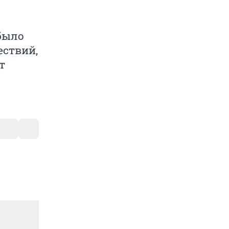
было
ествий,
т