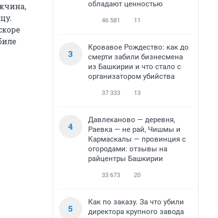
обладают ценностью
ужчина,
цу.
46 581
11
скоре
биле
Кровавое Рождество: как до
3
смерти забили бизнесмена
из Башкирии и что стало с
организатором убийства
37 333
13
Давлеканово — деревня,
4
Раевка — не рай, Чишмы и
Кармаскалы — провинция с
огородами: отзывы на
райцентры Башкирии
33 673
20
Как по заказу. За что убили
5
директора крупного завода