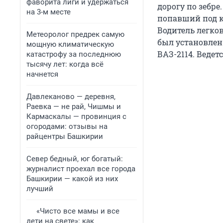
фаворита лиги и удержаться
дорогу по зебре
на 3-м месте
попавший под ко
Водитель легко
Метеоролог предрек самую
был установлен
мощную климатическую
ВАЗ-2114. Ведет
катастрофу за последнюю
тысячу лет: когда всё
начнется
Давлеканово — деревня,
Раевка — не рай, Чишмы и
Кармаскалы — провинция с
огородами: отзывы на
райцентры Башкирии
Север бедный, юг богатый:
журналист проехал все города
Башкирии — какой из них
лучший
«Чисто все мамы и все
дети на свете»: как