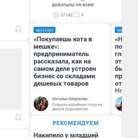
довольны не всем
27 242
9
МНЕНИЕ
МНЕНИЕ
«Покупаешь кота в
«Никог
мешке»:
победи
предприниматель
главны
рассказала, как на
этого г
самом деле устроен
бьет р
бизнес со складами
прокат
дешевых товаров
отзыв 
Нолана
Наталья Шорохова
Ст
Открыла кофейную точку на
Эк
деньги соцразвития
РЕКОМЕНДУЕМ
Накипело у младшей