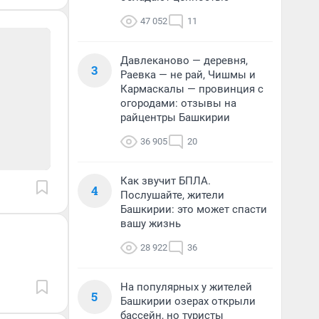
47 052
11
Давлеканово — деревня,
3
Раевка — не рай, Чишмы и
Кармаскалы — провинция с
огородами: отзывы на
райцентры Башкирии
36 905
20
Как звучит БПЛА.
4
Послушайте, жители
Башкирии: это может спасти
вашу жизнь
28 922
36
На популярных у жителей
5
Башкирии озерах открыли
бассейн, но туристы