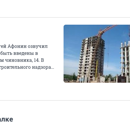
гей Афонин озвучил
 быть введены в
м чиновника, 14. В
троительного надзора
алке