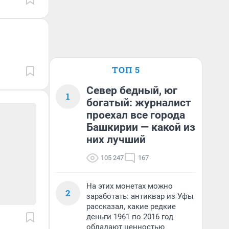
ТОП 5
Север бедный, юг
1
богатый: журналист
проехал все города
Башкирии — какой из
них лучший
105 247
167
На этих монетах можно
2
заработать: антиквар из Уфы
рассказал, какие редкие
деньги 1961 по 2016 год
обладают ценностью