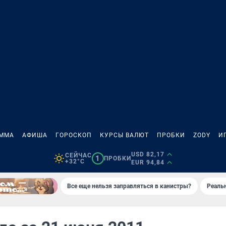
АММА
АФИША
ГОРОСКОП
КУРСЫ ВАЛЮТ
ПРОБКИ
ZODY
И
USD 82,17
СЕЙЧАС
1
ПРОБКИ
+32°C
EUR 94,84
Все еще нельзя заправляться в канистры?
Реаль