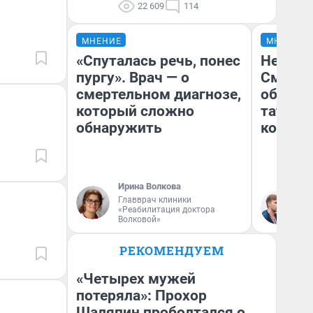
22 609
114
МНЕНИЕ
МНЕНИЕ
«Спуталась речь, понес
Незван
пургу». Врач — о
Сможет
смертельном диагнозе,
обыгра
который сложно
татарс
обнаружить
которы
Ирина Волкова
Главврач клиники
Ан
«Реабилитация доктора
Жу
Волковой»
РЕКОМЕНДУЕМ
«Четырех мужей
потеряла»: Прохор
Шаляпин проболтался о