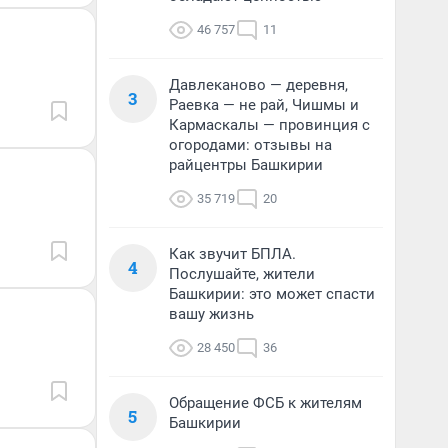
46 757
11
Давлеканово — деревня,
3
Раевка — не рай, Чишмы и
Кармаскалы — провинция с
огородами: отзывы на
райцентры Башкирии
35 719
20
Как звучит БПЛА.
4
Послушайте, жители
Башкирии: это может спасти
вашу жизнь
28 450
36
Обращение ФСБ к жителям
5
Башкирии