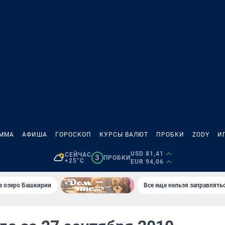
АММА
АФИША
ГОРОСКОП
КУРСЫ ВАЛЮТ
ПРОБКИ
ZODY
И
USD 81,41
СЕЙЧАС
3
ПРОБКИ
+25°C
EUR 94,06
е озеро Башкирии
Все еще нельзя заправлять