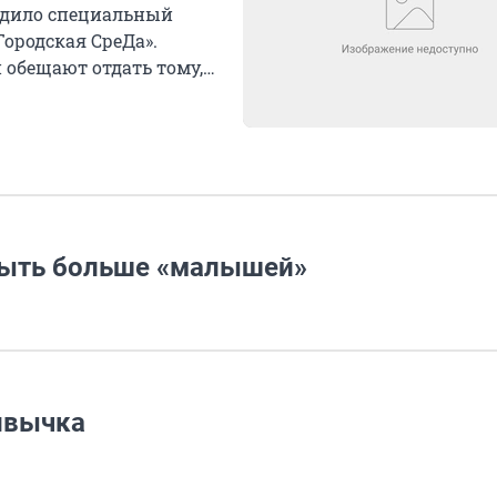
едило специальный
Городская СреДа».
обещают отдать тому,
быть больше «малышей»
ивычка