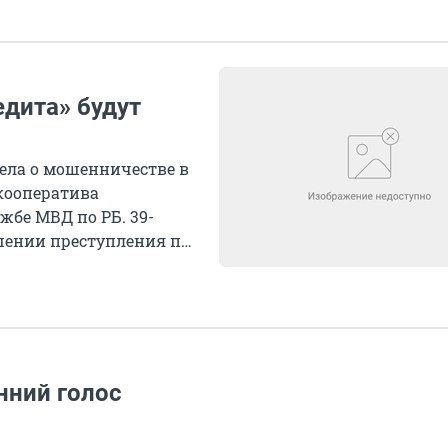
дита» будут
дела о мошенничестве в
кооператива
жбе МВД по РБ. 39-
шении преступления по
нний голос