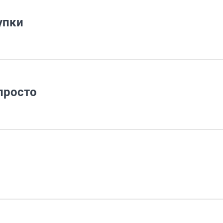
упки
просто