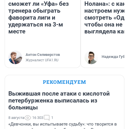
сможет ли «Уфа» без
Нолана»: с как
тренера обыграть
настроем нужн
фаворита лиги и
смотреть «Оди
удержаться на 3-м
чтобы она не
месте
выглядела как
Антон Селиверстов
Надежда Губар
Журналист UFA1.RU
РЕКОМЕНДУЕМ
Выжившая после атаки с кислотой
петербурженка выписалась из
больницы
8 августа
16 303
1
«Девчонки, вы испытываете судьбу»: что творится в