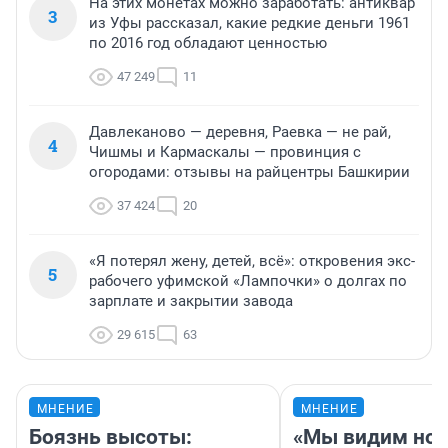
На этих монетах можно заработать: антиквар
3
из Уфы рассказал, какие редкие деньги 1961
по 2016 год обладают ценностью
47 249
11
Давлеканово — деревня, Раевка — не рай,
4
Чишмы и Кармаскалы — провинция с
огородами: отзывы на райцентры Башкирии
37 424
20
«Я потерял жену, детей, всё»: откровения экс-
5
рабочего уфимской «Лампочки» о долгах по
зарплате и закрытии завода
29 615
63
МНЕНИЕ
МНЕНИЕ
Боязнь высоты:
«Мы видим нов