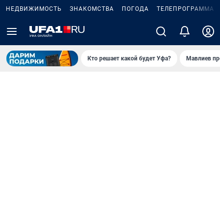
НЕДВИЖИМОСТЬ
ЗНАКОМСТВА
ПОГОДА
ТЕЛЕПРОГРАММА
Кто решает какой будет Уфа?
Мавлиев пр