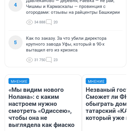
Давлеканово — деревня, Раевка — не рай,
4
Чишмы и Кармаскалы — провинция с
огородами: отзывы на райцентры Башкирии
34 888
20
Как по заказу. За что убили директора
5
крупного завода Уфы, который в 90-х
вытащил его из кризиса
31 750
23
МНЕНИЕ
МНЕНИЕ
«Мы видим нового
Незваный гост
Нолана»: с каким
Сможет ли ФК 
настроем нужно
обыграть дома
смотреть «Одиссею»,
татарский «КА
чтобы она не
который уже не
выглядела как фиаско