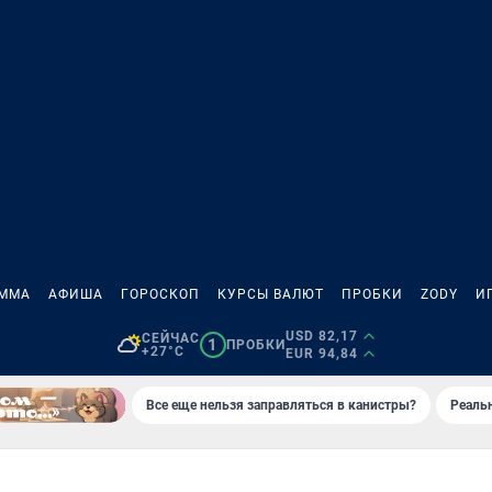
АММА
АФИША
ГОРОСКОП
КУРСЫ ВАЛЮТ
ПРОБКИ
ZODY
И
USD 82,17
СЕЙЧАС
1
ПРОБКИ
+27°C
EUR 94,84
Все еще нельзя заправляться в канистры?
Реаль