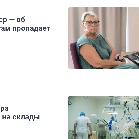
ер — об
там пропадает
ара
е на склады