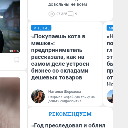
довольны не всем
27 325
9
МНЕНИЕ
МНЕНИЕ
«Покупаешь кота в
«Никог
мешке»:
победи
предприниматель
главны
рассказала, как на
этого г
самом деле устроен
бьет р
бизнес со складами
прокат
дешевых товаров
отзыв 
Нолана
Наталья Шорохова
Ст
Открыла кофейную точку на
Эк
деньги соцразвития
РЕКОМЕНДУЕМ
«Год преследовал и облил