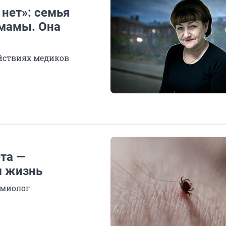
 нет»: семья
 мамы. Она
йствиях медиков
та —
м жизнь
емиолог