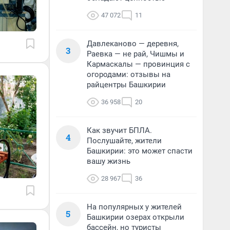
47 072
11
Давлеканово — деревня,
3
Раевка — не рай, Чишмы и
Кармаскалы — провинция с
огородами: отзывы на
райцентры Башкирии
36 958
20
Как звучит БПЛА.
4
Послушайте, жители
Башкирии: это может спасти
вашу жизнь
28 967
36
На популярных у жителей
5
Башкирии озерах открыли
бассейн, но туристы