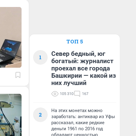
ТОП 5
Север бедный, юг
1
богатый: журналист
проехал все города
Башкирии — какой из
них лучший
105 310
167
На этих монетах можно
2
заработать: антиквар из Уфы
рассказал, какие редкие
деньги 1961 по 2016 год
обладают ценностью