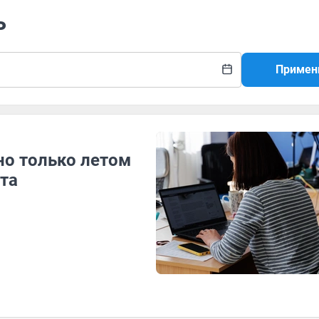
ь
Примен
но только летом
ста