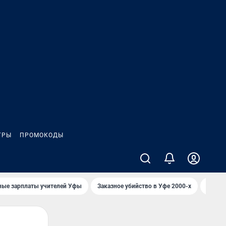
ГРЫ
ПРОМОКОДЫ
ные зарплаты учителей Уфы
Заказное убийство в Уфе 2000-х
Каким