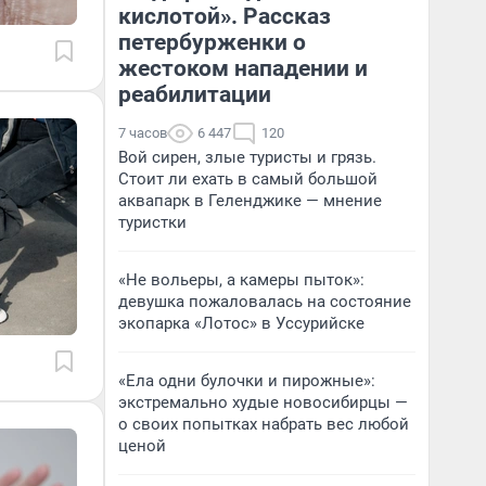
кислотой». Рассказ
петербурженки о
жестоком нападении и
реабилитации
7 часов
6 447
120
Вой сирен, злые туристы и грязь.
Стоит ли ехать в самый большой
аквапарк в Геленджике — мнение
туристки
«Не вольеры, а камеры пыток»:
девушка пожаловалась на состояние
экопарка «Лотос» в Уссурийске
«Ела одни булочки и пирожные»:
экстремально худые новосибирцы —
о своих попытках набрать вес любой
ценой