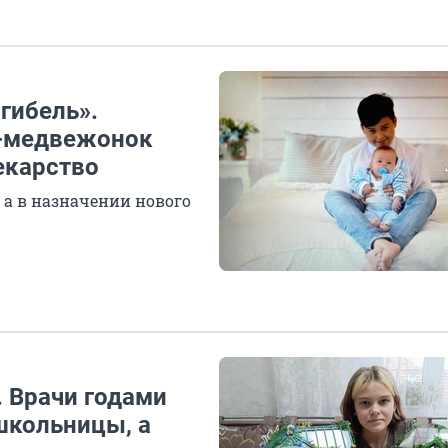
гибель».
т-медвежонок
екарство
 а в назначении нового
. Врачи годами
школьницы, а