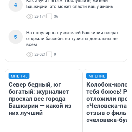
Как звучит БПЛА. Послушайте, жители
4
Башкирии: это может спасти вашу жизнь
29 174
36
На популярных у жителей Башкирии озерах
5
открыли бассейн, но туристы довольны не
всем
29 021
9
МНЕНИЕ
МНЕНИЕ
Север бедный, юг
Колобок-колобо
богатый: журналист
тебя боюсь! Ра
проехал все города
отложили прок
Башкирии — какой из
«Человека-пау
них лучший
отзыв о фильм
«человека-бул