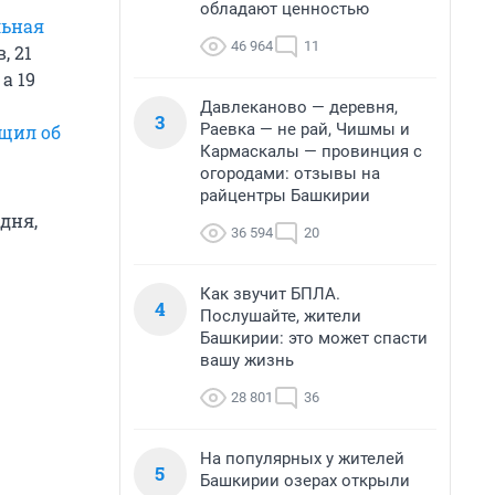
обладают ценностью
льная
46 964
11
, 21
, а 19
Давлеканово — деревня,
3
Раевка — не рай, Чишмы и
щил об
Кармаскалы — провинция с
огородами: отзывы на
райцентры Башкирии
дня,
36 594
20
Как звучит БПЛА.
4
Послушайте, жители
Башкирии: это может спасти
вашу жизнь
28 801
36
На популярных у жителей
5
Башкирии озерах открыли