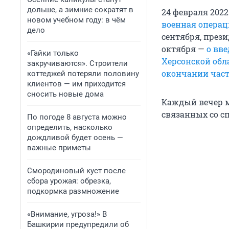
дольше, а зимние сократят в
24 февраля 202
новом учебном году: в чём
военная операц
дело
сентября, през
октября —
о вв
«Гайки только
Херсонской обл
закручиваются». Строители
окончании час
коттеджей потеряли половину
клиентов — им приходится
сносить новые дома
Каждый вечер м
связанных со с
По погоде 8 августа можно
определить, насколько
дождливой будет осень —
важные приметы
Смородиновый куст после
сбора урожая: обрезка,
подкормка размножение
«Внимание, угроза!» В
Башкирии предупредили об