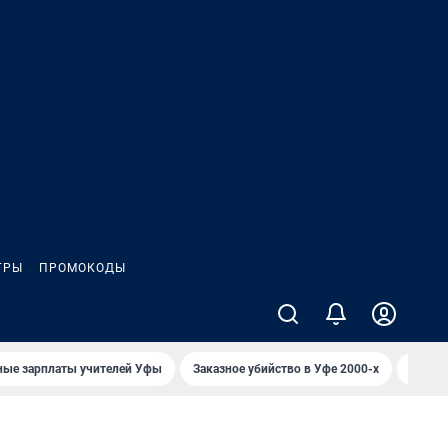
ГРЫ
ПРОМОКОДЫ
ные зарплаты учителей Уфы
Заказное убийство в Уфе 2000-х
Каким