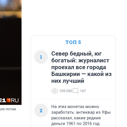
ТОП 5
Север бедный, юг
1
богатый: журналист
проехал все города
Башкирии — какой из
них лучший
105 030
167
На этих монетах можно
2
рую потом
заработать: антиквар из Уфы
рассказал, какие редкие
деньги 1961 по 2016 год