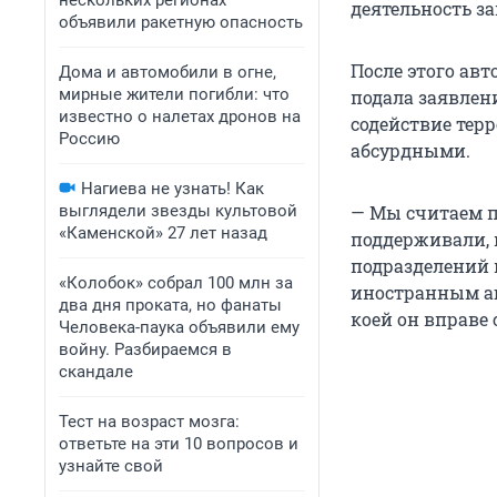
нескольких регионах
деятельность з
объявили ракетную опасность
После этого авт
Дома и автомобили в огне,
мирные жители погибли: что
подала заявлени
известно о налетах дронов на
содействие тер
Россию
абсурдными.
Нагиева не узнать! Как
выглядели звезды культовой
— Мы считаем п
«Каменской» 27 лет назад
поддерживали, 
подразделений 
«Колобок» собрал 100 млн за
иностранным аге
два дня проката, но фанаты
коей он вправе 
Человека-паука объявили ему
войну. Разбираемся в
скандале
Тест на возраст мозга:
ответьте на эти 10 вопросов и
узнайте свой