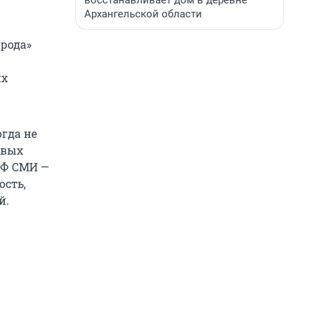
восстанавливает дом в деревне
Архангельской области
арода»
их
гда не
евых
РФ СМИ —
ость,
й.