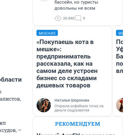
бассейн, но туристы
довольны не всем
26 840
9
МНЕНИЕ
МНЕНИ
«Покупаешь кота в
Почем
мешке»:
Уфы: 
предприниматель
Башки
рассказала, как на
побыв
самом деле устроен
влюби
бизнес со складами
области
дешевых товаров
р
алистов,
Наталья Шорохова
Открыла кофейную точку на
деньги соцразвития
чил
РЕКОМЕНДУЕМ
ксудов, —