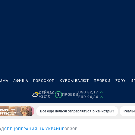
АММА
АФИША
ГОРОСКОП
КУРСЫ ВАЛЮТ
ПРОБКИ
ZODY
И
USD 82,17
СЕЙЧАС
1
ПРОБКИ
+22°C
EUR 94,84
Все еще нельзя заправляться в канистры?
Реаль
ОД
СПЕЦОПЕРАЦИЯ НА УКРАИНЕ
ОБЗОР