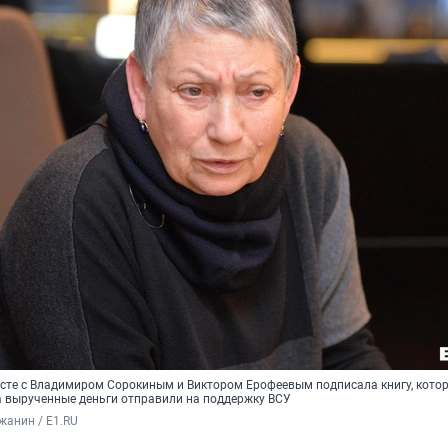
те с Владимиром Сорокиным и Виктором Ерофеевым подписала книгу, кото
 а вырученные деньги отправили на поддержку ВСУ
жанин / E1.RU