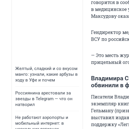
говорится в со
в медицинское 
Максудову оказ
Гендиректор ме
ВСУ по российс
— Это месть жу
прицельный ого
Желтый, сладкий и со вкусом
манго: узнали, какие арбузы в
Владимира С
ходу в Уфе и почем
обвинили в 
Россиянина арестовали за
Писатели Влади
звезды в Telegram — что он
экземпляр книг
натворил
Гельману (призн
выставил издани
Не работают аэропорты и
мобильный интернет: в
поддержку «Лег