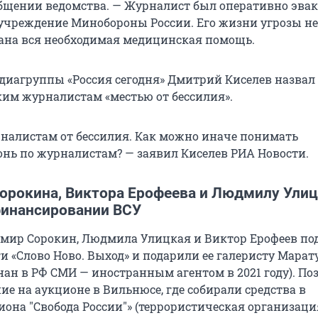
общении ведомства. — Журналист был оперативно эва
учреждение Минобороны России. Его жизни угрозы не
ана вся необходимая медицинская помощь.
диагруппы «Россия сегодня» Дмитрий Киселев назвал
ким журналистам «местью от бессилия».
рналистам от бессилия. Как можно иначе понимать
нь по журналистам? — заявил Киселев РИА Новости.
орокина, Виктора Ерофеева и Людмилу Ули
финансировании ВСУ
мир Сорокин, Людмила Улицкая и Виктор Ерофеев по
и «Слово Ново. Выход» и подарили ее галеристу Марат
ан в РФ СМИ — иностранным агентом в 2021 году). По
е на аукционе в Вильнюсе, где собирали средства в
иона "Свобода России"» (террористическая организаци