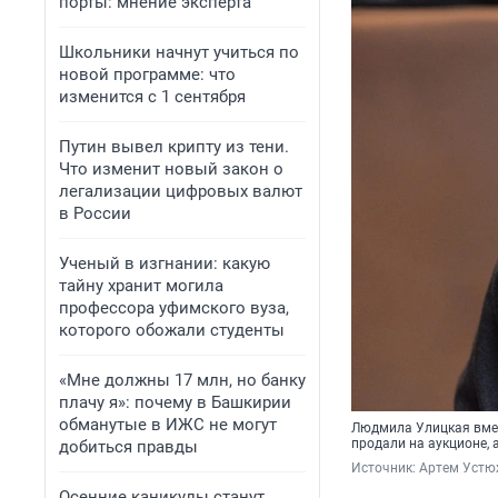
порты: мнение эксперта
Школьники начнут учиться по
новой программе: что
изменится с 1 сентября
Путин вывел крипту из тени.
Что изменит новый закон о
легализации цифровых валют
в России
Ученый в изгнании: какую
тайну хранит могила
профессора уфимского вуза,
которого обожали студенты
«Мне должны 17 млн, но банку
плачу я»: почему в Башкирии
обманутые в ИЖС не могут
Людмила Улицкая вмес
продали на аукционе,
добиться правды
Источник: 
Артем Устю
Осенние каникулы станут