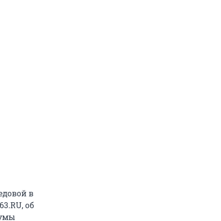
едовой в
3.RU, об
думы