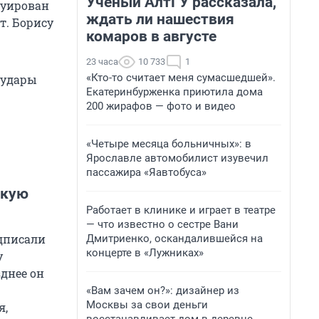
Ученый АлтГУ рассказала,
куирован
ждать ли нашествия
т. Борису
комаров в августе
23 часа
10 733
1
«Кто-то считает меня сумасшедшей».
 удары
Екатеринбурженка приютила дома
200 жирафов — фото и видео
«Четыре месяца больничных»: в
Ярославле автомобилист изувечил
пассажира «Яавтобуса»
цкую
Работает в клинике и играет в театре
— что известно о сестре Вани
дписали
Дмитриенко, оскандалившейся на
концерте в «Лужниках»
у
зднее он
«Вам зачем он?»: дизайнер из
Москвы за свои деньги
я,