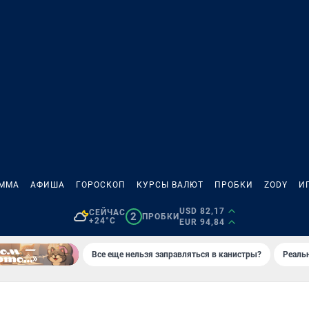
АММА
АФИША
ГОРОСКОП
КУРСЫ ВАЛЮТ
ПРОБКИ
ZODY
И
USD 82,17
СЕЙЧАС
2
ПРОБКИ
+24°C
EUR 94,84
Все еще нельзя заправляться в канистры?
Реаль