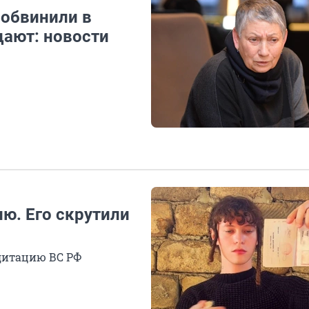
 обвинили в
цают: новости
ю. Его скрутили
едитацию ВС РФ