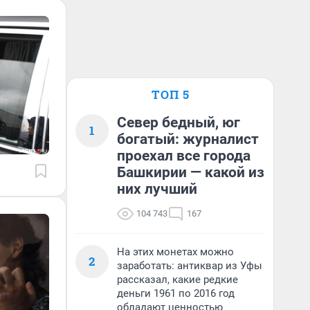
ТОП 5
Север бедный, юг
1
богатый: журналист
проехал все города
Башкирии — какой из
них лучший
104 743
167
На этих монетах можно
2
заработать: антиквар из Уфы
рассказал, какие редкие
деньги 1961 по 2016 год
обладают ценностью