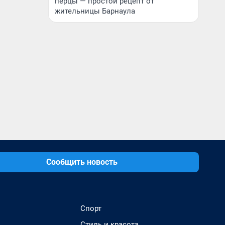
перцы — простой рецепт от
жительницы Барнаула
Сообщить новость
Спорт
Стиль и красота