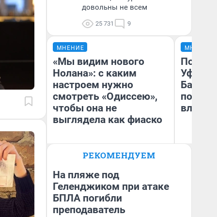
довольны не всем
25 731
9
МНЕНИЕ
МНЕНИЕ
«Мы видим нового
Почему
Нолана»: с каким
Уфы: ж
настроем нужно
Башкир
смотреть «Одиссею»,
побыва
чтобы она не
влюбил
выглядела как фиаско
РЕКОМЕНДУЕМ
Надежда Губарь
На
На пляже под
Геленджиком при атаке
БПЛА погибли
преподаватель