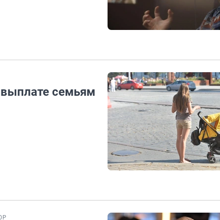
й выплате семьям
ОР