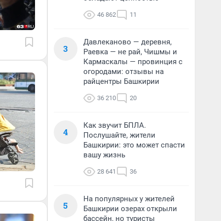
46 862
11
Давлеканово — деревня,
3
Раевка — не рай, Чишмы и
Кармаскалы — провинция с
огородами: отзывы на
райцентры Башкирии
36 210
20
Как звучит БПЛА.
4
Послушайте, жители
Башкирии: это может спасти
вашу жизнь
28 641
36
На популярных у жителей
5
Башкирии озерах открыли
бассейн, но туристы