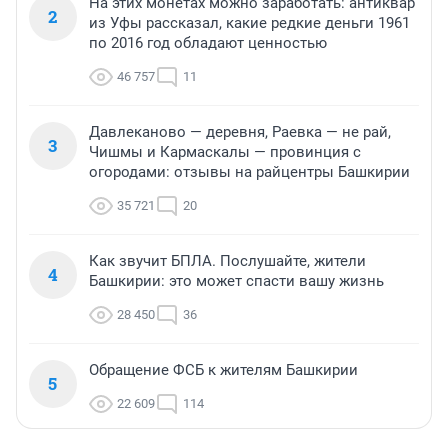
На этих монетах можно заработать: антиквар
2
из Уфы рассказал, какие редкие деньги 1961
по 2016 год обладают ценностью
46 757
11
Давлеканово — деревня, Раевка — не рай,
3
Чишмы и Кармаскалы — провинция с
огородами: отзывы на райцентры Башкирии
35 721
20
Как звучит БПЛА. Послушайте, жители
4
Башкирии: это может спасти вашу жизнь
28 450
36
Обращение ФСБ к жителям Башкирии
5
22 609
114