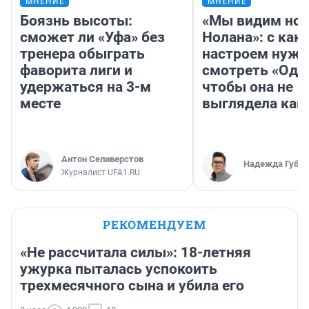
МНЕНИЕ
МНЕНИЕ
Боязнь высоты:
«Мы видим нов
сможет ли «Уфа» без
Нолана»: с как
тренера обыграть
настроем нужн
фаворита лиги и
смотреть «Оди
удержаться на 3-м
чтобы она не
месте
выглядела как
Антон Селиверстов
Надежда Губар
Журналист UFA1.RU
РЕКОМЕНДУЕМ
«Не рассчитала силы»: 18-летняя
ужурка пыталась успокоить
трехмесячного сына и убила его