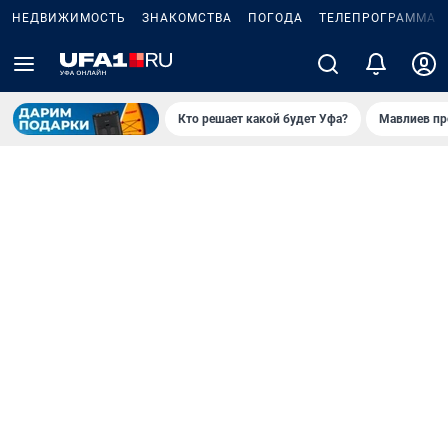
НЕДВИЖИМОСТЬ
ЗНАКОМСТВА
ПОГОДА
ТЕЛЕПРОГРАММА
Кто решает какой будет Уфа?
Мавлиев пр