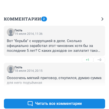
КОММЕНТАРИИ
2
Гость
19 июля 2014, 11:36
Вот "борьба" с коррупцией в деле. Сколько 
официально заработал этот чиновник хотя бы за 
последние 5 лет? С каких доходов он заплатит такой 
штраф? Все понимают и молчат. С такими законами 
+1
–0
что приняты в России коррупция поддерживается на 
государственном уровне. А должно быть так : и 
Гость
штраф, и срок от 10 до 20 лет. Тогда можно бороться с 
18 июля 2014, 20:15
этим ЗЛОМ. Эти люди кладут в свой карман не 
Ооооочень мягкий приговор, откупился, думаю сумма 
меньше половины всего бюджета страны.
для него подъёмная
+2
–0
Читать все комментарии