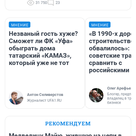
31 750
23
МНЕНИЕ
МНЕНИЕ
Незваный гость хуже?
«В 1990-х дор
Сможет ли ФК «Уфа»
строительство
обыграть дома
обвалилось»: 
татарский «КАМАЗ»,
советские трас
который уже не тот
сравнить с
российскими
Олег Арефьев
Блогер, предпри
Антон Селиверстов
владелец в тра
Журналист UFA1.RU
бизнесе
РЕКОМЕНДУЕМ
Медведицу Майю, жившую на цепи в