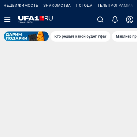
НЕДВИЖИМОСТЬ
ЗНАКОМСТВА
ПОГОДА
ТЕЛЕПРОГРАММА
Кто решает какой будет Уфа?
Мавлиев пр