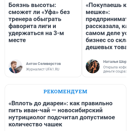
Боязнь высоты:
«Покупаешь ко
сможет ли «Уфа» без
мешке»:
тренера обыграть
предпринимат
фаворита лиги и
рассказала, как
удержаться на 3-м
самом деле ус
месте
бизнес со скл
дешевых това
Наталья Шорох
Антон Селиверстов
Открыла кофейн
Журналист UFA1.RU
деньги соцразв
РЕКОМЕНДУЕМ
«Вплоть до диареи»: как правильно
пить иван-чай — новосибирский
нутрициолог подсчитал допустимое
количество чашек