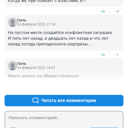
Когда же Уфе повезет с властями, а??
+0
–0
Гость
24 февраля 2022, 21:34
На пустом месте создаётся конфликтная ситуация.

И пять лет назад, и двадцать лет назад и что лет 
назад погода преподносила сюрпризы.

Были снегопады, оттепели и лужи…. Не что ворчите.

+0
–1
Лишь бы побуянить и покряхтеть.

У природы нет плохой погоды.

Гость
В России же живем.
24 февраля 2022, 18:47
Никто ничего не убирает,печально
+1
–0
Читать все комментарии