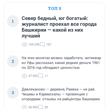
ТОП 5
Север бедный, юг богатый:
1
журналист проехал все города
Башкирии — какой из них
лучший
105 245
167
На этих монетах можно заработать: антиквар
2
из Уфы рассказал, какие редкие деньги 1961
по 2016 год обладают ценностью
47 052
11
Давлеканово — деревня, Раевка — не рай,
3
Чишмы и Кармаскалы — провинция с
огородами: отзывы на райцентры Башкирии
36 905
20