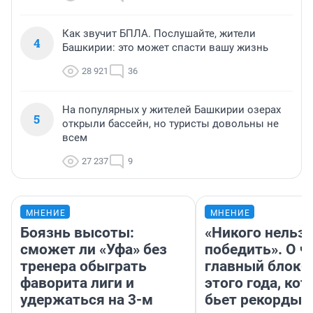
Как звучит БПЛА. Послушайте, жители
4
Башкирии: это может спасти вашу жизнь
28 921
36
На популярных у жителей Башкирии озерах
5
открыли бассейн, но туристы довольны не
всем
27 237
9
МНЕНИЕ
МНЕНИЕ
Боязнь высоты:
«Никого нельз
сможет ли «Уфа» без
победить». О ч
тренера обыграть
главный блокб
фаворита лиги и
этого года, ко
удержаться на 3-м
бьет рекорды 