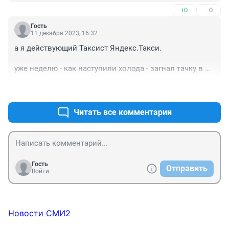
+0
–0
Гость
11 декабря 2023, 16:32
а я действующий Таксист Яндекс.Такси.

уже неделю - как наступили холода - загнал тачку в 
гараж, и дома сижу.

+0
–1
(не собираюсь выходить за эти копейки, в такой 
мороз, на вас тачку кончать).
Читать все комментарии
Гость
Отправить
Войти
Новости СМИ2