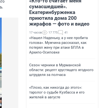
«Кто-то считает меня
ого
сумасшедшей».
ь.
Екатеринбурженка
приютила дома 200
жирафов — фото и видео
17 часов
17 775
41
«Нашел Наденьку, а у нее пробита
голова». Мужчина рассказал, как
потерял жену при атаке БПЛА в
Архипо-Осиповке
Сезон черники в Мурманской
области: рецепт хрустящего ягодного
штруделя за полчаса
«Плохо, как никогда до этого»:
таролог о судьбе Кузбасса и его
жителей в августе