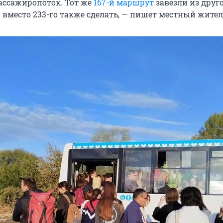
ссажиропоток. Тот же
167-й маршрут
завезли из друг
 вместо 233-го также сделать, — пишет местный жител