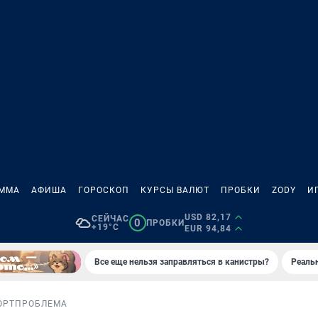
АММА
АФИША
ГОРОСКОП
КУРСЫ ВАЛЮТ
ПРОБКИ
ZODY
И
USD 82,17
СЕЙЧАС
0
ПРОБКИ
+19°C
EUR 94,84
Все еще нельзя заправляться в канистры?
Реаль
ОРТ
ПРОБЛЕМА