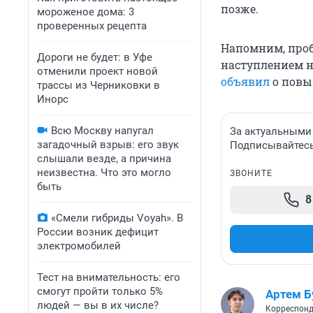
позже.
мороженое дома: 3
проверенных рецепта
Напомним, проб
Дороги не будет: в Уфе
наступлением н
отменили проект новой
объявил
о повыш
трассы из Черниковки в
Инорс
Всю Москву напугал
За актуальными
загадочный взрыв: его звук
Подписывайтесь 
слышали везде, а причина
неизвестна. Что это могло
ЗВОНИТЕ
быть
8
«Смели гибриды Voyah». В
России возник дефицит
электромобилей
Тест на внимательность: его
смогут пройти только 5%
Артем 
людей — вы в их числе?
Корреспонд