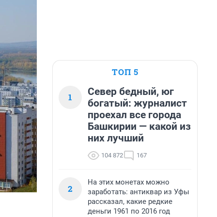
ТОП 5
Север бедный, юг
1
богатый: журналист
проехал все города
Башкирии — какой из
них лучший
104 872
167
На этих монетах можно
2
заработать: антиквар из Уфы
рассказал, какие редкие
деньги 1961 по 2016 год