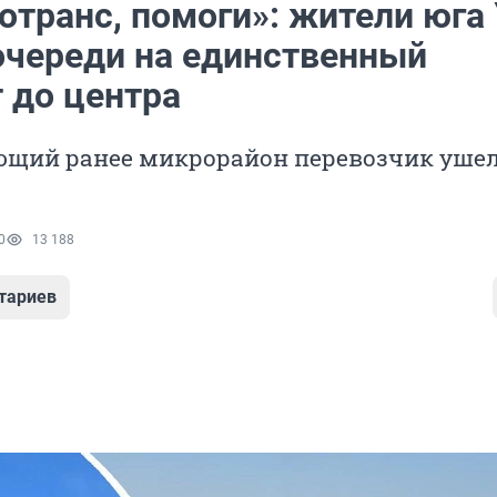
отранс, помоги»: жители юга
 очереди на единственный
 до центра
щий ранее микрорайон перевозчик ушел
0
13 188
тариев