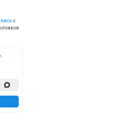
ались
с
возчиков
е
.