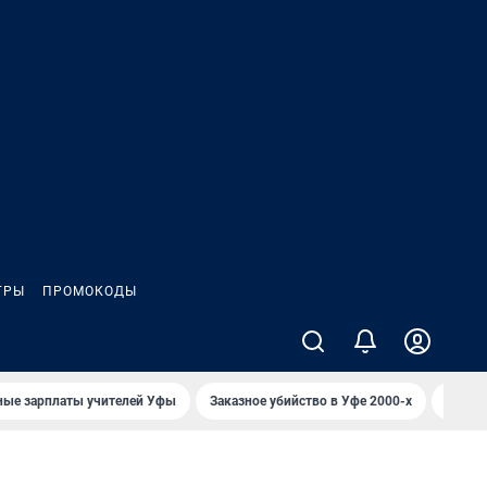
ГРЫ
ПРОМОКОДЫ
ные зарплаты учителей Уфы
Заказное убийство в Уфе 2000-х
Каким