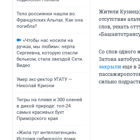
Жители Кузнецо
Тело россиянки нашли во
отсутствие аль
Французских Альпах. Как она
слов, уехать о
погибла?
«Башавтотрансу
«Чтобы нас носили на
ручках, мы любим»: нерпа
Со слов одного
Сергеевна, которую спасли
Затона автобус
бельком, стала звездой Сети.
Видео
закрыли
еще в 
пассажиропоток
Умер экс-ректор УГАТУ —
сильно подраст
Николай Криони
Тигры на пляже и 300 оленей
в дикой природе: топ-24
самых красивых бухт
Приморского края
«Жила тут интеллигенция».
История сибирского дома-