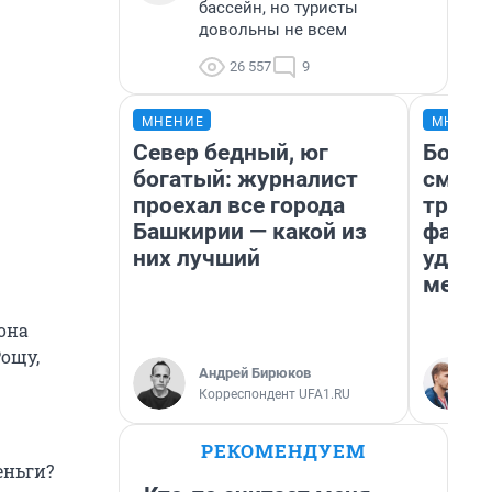
бассейн, но туристы
довольны не всем
26 557
9
МНЕНИЕ
МНЕНИ
Север бедный, юг
Боязн
богатый: журналист
сможе
проехал все города
трене
Башкирии — какой из
фавор
них лучший
удерж
месте
она
Рощу,
Андрей Бирюков
Корреспондент UFA1.RU
РЕКОМЕНДУЕМ
еньги?