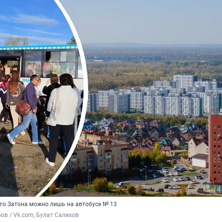
ого Затона можно лишь на автобусе № 13
ов / Vk.com, Булат Салихов