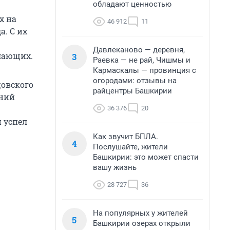
обладают ценностью
х на
46 912
11
. С их
Давлеканово — деревня,
елающих.
3
Раевка — не рай, Чишмы и
Кармаскалы — провинция с
огородами: отзывы на
цовского
райцентры Башкирии
дний
36 376
20
 успел
Как звучит БПЛА.
4
Послушайте, жители
Башкирии: это может спасти
вашу жизнь
28 727
36
На популярных у жителей
5
Башкирии озерах открыли