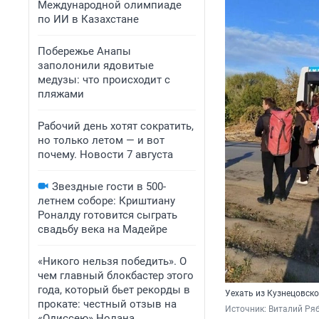
Международной олимпиаде
по ИИ в Казахстане
Побережье Анапы
заполонили ядовитые
медузы: что происходит с
пляжами
Рабочий день хотят сократить,
но только летом — и вот
почему. Новости 7 августа
Звездные гости в 500-
летнем соборе: Криштиану
Роналду готовится сыграть
свадьбу века на Мадейре
«Никого нельзя победить». О
чем главный блокбастер этого
года, который бьет рекорды в
Уехать из Кузнецовск
прокате: честный отзыв на
Источник: 
Виталий Ряб
«Одиссею» Нолана