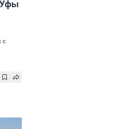
 Уфы
 с