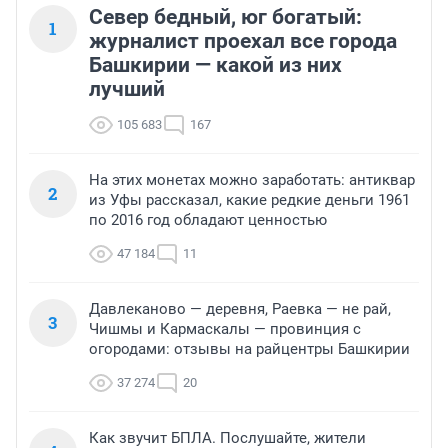
Но и вторая проблема на этом же въезде, это наша 
Север бедный, юг богатый:
1
долгожданная развязка на З.Валиди и пр/т С. Юлаева. 
журналист проехал все города
Потратили огромную сумму денег, а проблему не 
Башкирии — какой из них
решили. Как можно было послушать не 
лучший
компетентных москвичей-проектировщиков и 
принять неправильное решение, ведь до начала 
105 683
167
ремонта было понятно, что на подъем к мостовой 
развязке три полосы оказываются занятыми. И эту 
сторону не расширили. Слов нет, позор
На этих монетах можно заработать: антиквар
2
из Уфы рассказал, какие редкие деньги 1961
по 2016 год обладают ценностью
47 184
11
Давлеканово — деревня, Раевка — не рай,
3
Чишмы и Кармаскалы — провинция с
огородами: отзывы на райцентры Башкирии
37 274
20
Как звучит БПЛА. Послушайте, жители