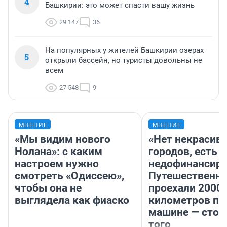
4
Башкирии: это может спасти вашу жизнь
29 147
36
На популярных у жителей Башкирии озерах
5
открыли бассейн, но туристы довольны не
всем
27 548
9
МНЕНИЕ
МНЕНИЕ
«Мы видим нового
«Нет некрасив
Нолана»: с каким
городов, есть
настроем нужно
недофинансиро
смотреть «Одиссею»,
Путешественн
чтобы она не
проехали 2000
выглядела как фиаско
километров по 
машине — стои
того