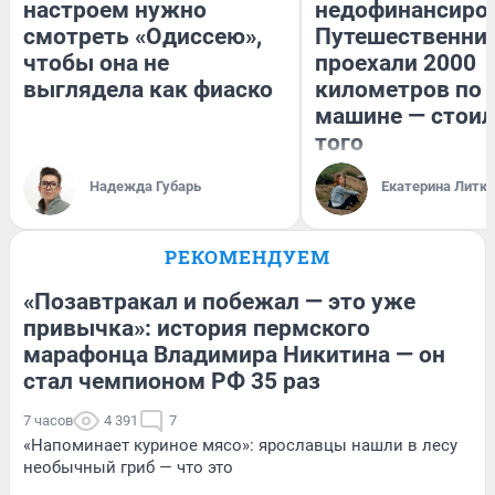
настроем нужно
недофинансиро
смотреть «Одиссею»,
Путешественни
чтобы она не
проехали 2000
выглядела как фиаско
километров по 
машине — стоил
того
Надежда Губарь
Екатерина Литк
РЕКОМЕНДУЕМ
«Позавтракал и побежал — это уже
привычка»: история пермского
марафонца Владимира Никитина — он
стал чемпионом РФ 35 раз
7 часов
4 391
7
«Напоминает куриное мясо»: ярославцы нашли в лесу
необычный гриб — что это