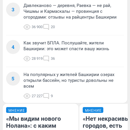
Давлеканово — деревня, Раевка — не рай,
3
Чишмы и Кармаскалы — провинция с
огородами: отзывы на райцентры Башкирии
36 900
20
Как звучит БПЛА. Послушайте, жители
4
Башкирии: это может спасти вашу жизнь
28 919
36
На популярных у жителей Башкирии озерах
5
открыли бассейн, но туристы довольны не
всем
27 227
9
МНЕНИЕ
МНЕНИЕ
«Мы видим нового
«Нет некрасивы
Нолана»: с каким
городов, есть