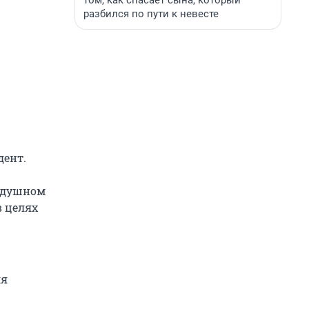
том, как спасает сына, который
разбился по пути к невесте
дент.
оздушном
в целях
ля