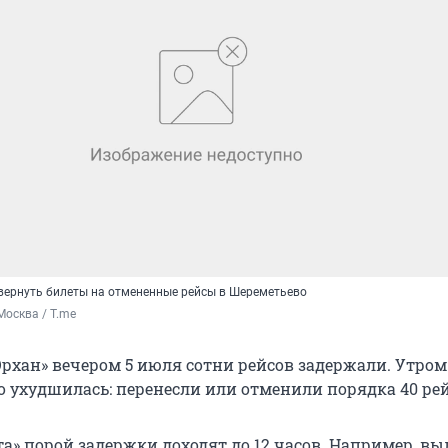
ернуть билеты на отмененные рейсы в Шереметьево
осква / T.me
Орхан» вечером 5 июля сотни рейсов задержали. Утром
о ухудшилась: перенесли или отменили порядка 40 рей
та» порой задержки доходят до 12 часов. Например, вы