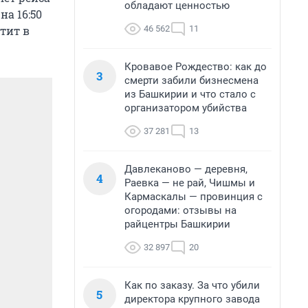
обладают ценностью
на 16:50
тит в
46 562
11
Кровавое Рождество: как до
3
смерти забили бизнесмена
из Башкирии и что стало с
организатором убийства
37 281
13
Давлеканово — деревня,
4
Раевка — не рай, Чишмы и
Кармаскалы — провинция с
огородами: отзывы на
райцентры Башкирии
32 897
20
Как по заказу. За что убили
5
директора крупного завода