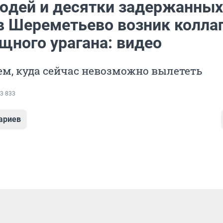
юдей и десятки задержанных
 в Шереметьево возник колла
щного урагана: видео
м, куда сейчас невозможно вылететь
3 833
ариев