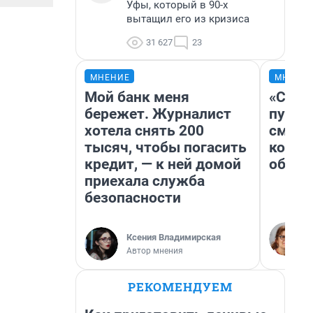
Уфы, который в 90-х
вытащил его из кризиса
31 627
23
МНЕНИЕ
МНЕНИ
Мой банк меня
«Спут
бережет. Журналист
пургу»
хотела снять 200
смерт
тысяч, чтобы погасить
котор
кредит, — к ней домой
обнар
приехала служба
безопасности
Ксения Владимирская
Автор мнения
РЕКОМЕНДУЕМ