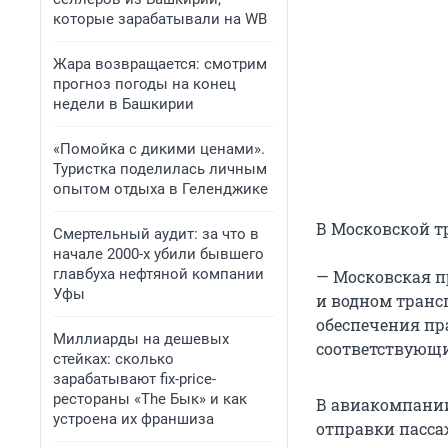
которые зарабатывали на WB
Жара возвращается: смотрим
прогноз погоды на конец
недели в Башкирии
«Помойка с дикими ценами».
Туристка поделилась личным
опытом отдыха в Геленджике
В Московской т
Смертельный аудит: за что в
начале 2000-х убили бывшего
главбуха нефтяной компании
— Московская п
Уфы
и водном транс
обеспечения пр
Миллиарды на дешевых
соответствующи
стейках: сколько
зарабатывают fix-price-
рестораны «The Бык» и как
В авиакомпании
устроена их франшиза
отправки пасса