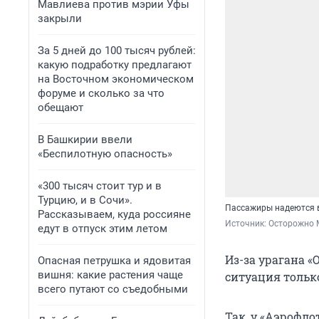
Мавлиева против мэрии Уфы
закрыли
За 5 дней до 100 тысяч рублей:
какую подработку предлагают
на Восточном экономическом
форуме и сколько за что
обещают
В Башкирии ввели
«Беспилотную опасность»
«300 тысяч стоит тур и в
Турцию, и в Сочи».
Пассажиры надеются в
Рассказываем, куда россияне
Источник: 
Осторожно М
едут в отпуск этим летом
Из-за урагана «
Опасная петрушка и ядовитая
вишня: какие растения чаще
ситуация тольк
всего путают со съедобными
Так, у «Аэрофло