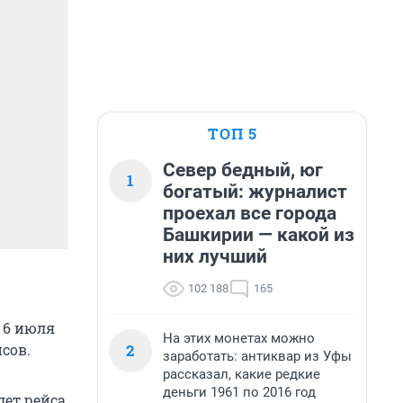
ТОП 5
Север бедный, юг
1
богатый: журналист
проехал все города
Башкирии — какой из
них лучший
102 188
165
 6 июля
На этих монетах можно
сов.
2
заработать: антиквар из Уфы
рассказал, какие редкие
деньги 1961 по 2016 год
лет рейса