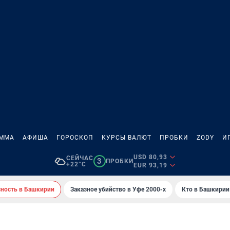
АММА
АФИША
ГОРОСКОП
КУРСЫ ВАЛЮТ
ПРОБКИ
ZODY
И
USD 80,93
СЕЙЧАС
3
ПРОБКИ
+22°C
EUR 93,19
сность в Башкирии
Заказное убийство в Уфе 2000-х
Кто в Башкирии 