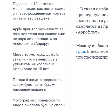
Подарок на 18-летие от
— В связи с не
мошенников: как новая схема
с «переоформлением» номера
прошедшую ночь
оставит вас без денег
вылета части р
самолетов из п
Apple приняла журналиста за
«Аэрофлот».
пользователя под санкциями:
не пора ли переходить на
Android или «Аврору»
Москву и област
град
. В небе м
Место то же, город другой:
что происходил
узнали, что изменилось в
уфимском микрорайоне
Сипайлово за 15 лет
Погода 6 августа подскажет,
каким будет сентябрь, —
народные приметы
Фотография с поверхности
Марса вызвала бурные споры