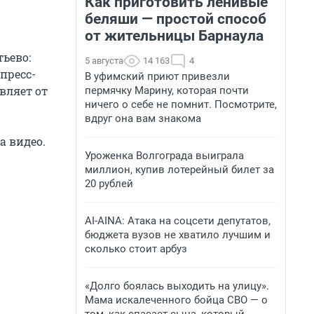
Как приготовить ленивые
беляши — простой способ
от жительницы Барнаула
ьево:
5 августа
14 163
4
пресс-
В уфимский приют привезли
вляет от
пермячку Марину, которая почти
ничего о себе не помнит. Посмотрите,
вдруг она вам знакома
а видео.
Уроженка Волгограда выиграла
миллион, купив лотерейный билет за
20 рублей
AI-AINA: Атака на соцсети депутатов,
бюджета вузов не хватило лучшим и
сколько стоит арбуз
«Долго боялась выходить на улицу».
Мама искалеченного бойца СВО — о