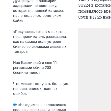
Дуй, бабуля: в Башкирии
SU224 в китайски
задержали пенсионерку,
поменялось врем
которая выпившей каталась
на легендарном советском
Сочи в 17:25 вме
байке
«Покупаешь кота в мешке»:
предприниматель рассказала,
как на самом деле устроен
бизнес со складами дешевых
товаров
Над Башкирией и еще 11
регионами сбили 200
беспилотников
Что мешает получать большую
пенсию: список главных
ошибок
«Находимся в заложниках»:
селлеры рассказали, сколько