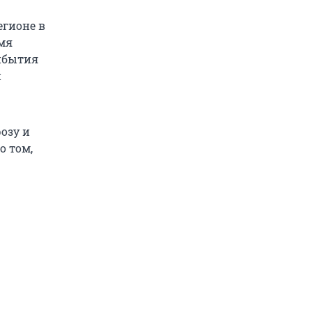
егионе в
мя
рибытия
и
розу и
о том,