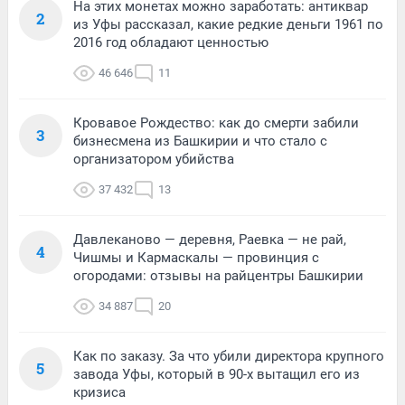
На этих монетах можно заработать: антиквар
2
из Уфы рассказал, какие редкие деньги 1961 по
2016 год обладают ценностью
46 646
11
Кровавое Рождество: как до смерти забили
3
бизнесмена из Башкирии и что стало с
организатором убийства
37 432
13
Давлеканово — деревня, Раевка — не рай,
4
Чишмы и Кармаскалы — провинция с
огородами: отзывы на райцентры Башкирии
34 887
20
Как по заказу. За что убили директора крупного
5
завода Уфы, который в 90-х вытащил его из
кризиса