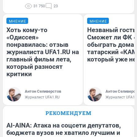
31 750
23
МНЕНИЕ
МНЕНИЕ
Хоть кому-то
Незваный гость
«Одиссея»
Сможет ли ФК 
понравилась: отзыв
обыграть дома
журналиста UFA1.RU на
татарский «КАМ
главный фильм лета,
который уже не
который разносят
критики
Антон Селиверстов
Антон Селиверс
Журналист UFA1.RU
Журналист UFA1.
РЕКОМЕНДУЕМ
AI-AINA: Атака на соцсети депутатов,
бюджета вузов не хватило лучшим и