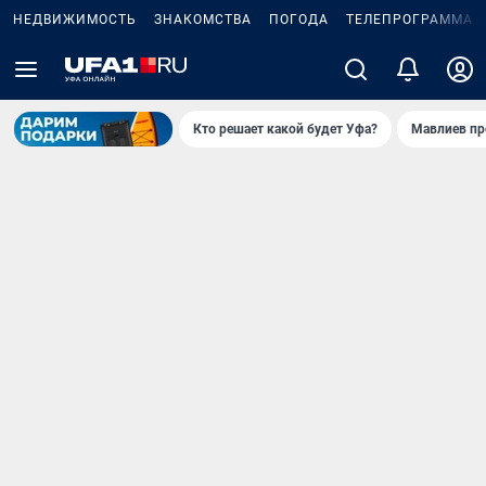
НЕДВИЖИМОСТЬ
ЗНАКОМСТВА
ПОГОДА
ТЕЛЕПРОГРАММА
Кто решает какой будет Уфа?
Мавлиев пр