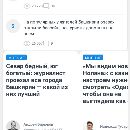
28 728
36
На популярных у жителей Башкирии озерах
5
открыли бассейн, но туристы довольны не
всем
26 557
9
МНЕНИЕ
МНЕНИЕ
Север бедный, юг
«Мы видим нов
богатый: журналист
Нолана»: с каки
проехал все города
настроем нужн
Башкирии — какой из
смотреть «Одис
них лучший
чтобы она не
выглядела как 
Андрей Бирюков
Надежда Губарь
Корреспондент UFA1.RU