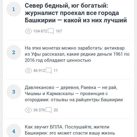
Север бедный, юг богатый:
1
журналист проехал все города
Башкирии — какой из них лучший
104 872
167
На этих монетах можно заработать: антиквар
2
из Уфы рассказал, какие редкие деньги 1961 по
2016 год обладают ценностью
46 912
11
Давлеканово — деревня, Раевка — не рай,
3
Чишмы и Кармаскалы — провинция с
огородами: отзывы на райцентры Башкирии
36 376
20
Как звучит БПЛА. Послушайте, жители
4
Башкирии: это может спасти вашу жизнь