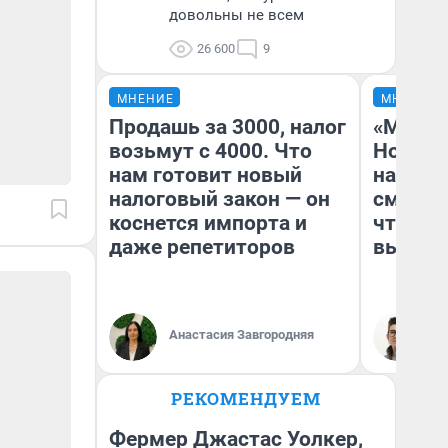
довольны не всем
26 600
9
МНЕНИЕ
МНЕНИЕ
Продашь за 3000, налог
«Мы ви
возьмут с 4000. Что
Нолана
нам готовит новый
настро
налоговый закон — он
смотре
коснется импорта и
чтобы 
даже репетиторов
выгляд
Анастасия Завгородняя
На
РЕКОМЕНДУЕМ
Фермер Джастас Уолкер,