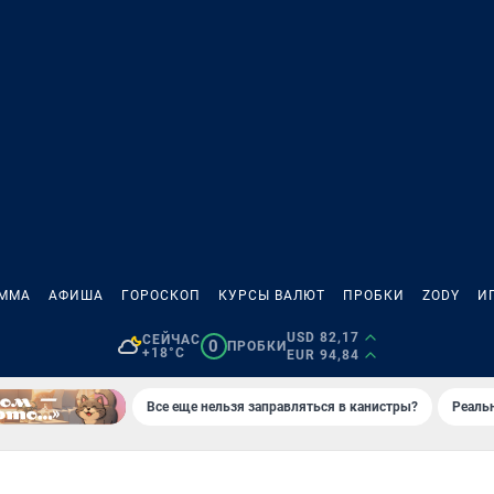
АММА
АФИША
ГОРОСКОП
КУРСЫ ВАЛЮТ
ПРОБКИ
ZODY
И
USD 82,17
СЕЙЧАС
0
ПРОБКИ
+18°C
EUR 94,84
Все еще нельзя заправляться в канистры?
Реаль