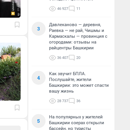
46 927
11
Давлеканово — деревня,
3
Раевка — не рай, Чишмы и
Кармаскалы — провинция с
огородами: отзывы на
райцентры Башкирии
36 407
20
Как звучит БПЛА.
4
Послушайте, жители
Башкирии: это может спасти
вашу жизнь
28 737
36
На популярных у жителей
5
Башкирии озерах открыли
бассейн, но туристы