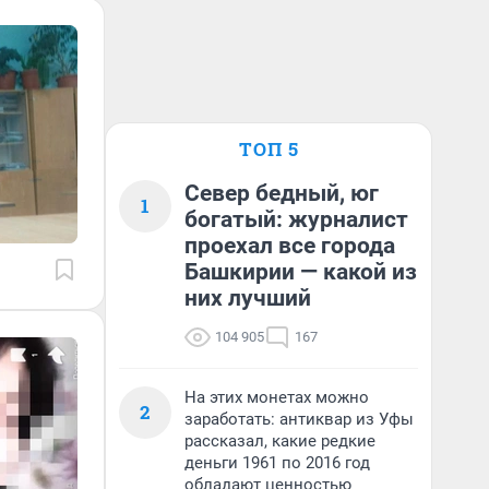
ТОП 5
Север бедный, юг
1
богатый: журналист
проехал все города
Башкирии — какой из
них лучший
104 905
167
На этих монетах можно
2
заработать: антиквар из Уфы
рассказал, какие редкие
деньги 1961 по 2016 год
обладают ценностью