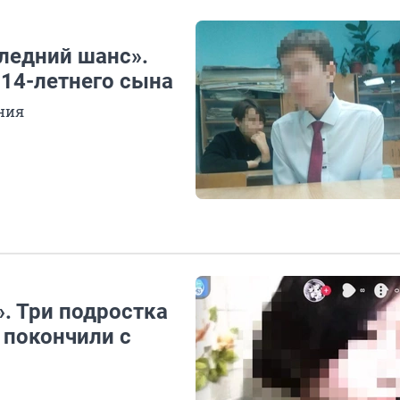
ледний шанс».
 14-летнего сына
ния
». Три подростка
 покончили с