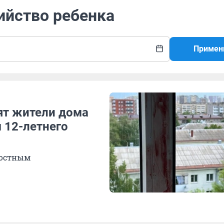
ийство ребенка
Примен
ят жители дома
 12-летнего
достным