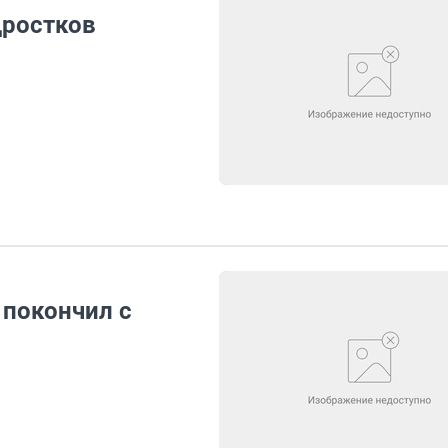
дростков
 покончил с