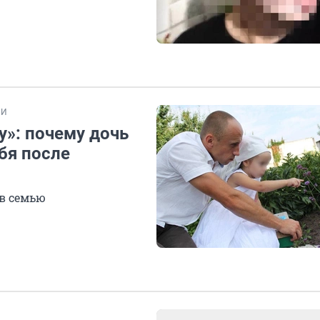
ИИ
у»: почему дочь
бя после
 в семью