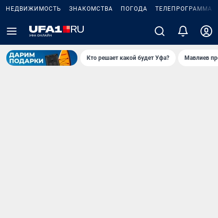
НЕДВИЖИМОСТЬ
ЗНАКОМСТВА
ПОГОДА
ТЕЛЕПРОГРАММА
Кто решает какой будет Уфа?
Мавлиев пр