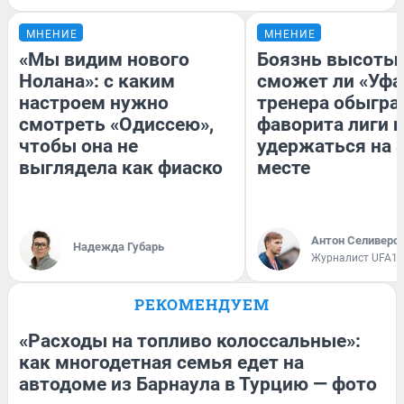
МНЕНИЕ
МНЕНИЕ
«Мы видим нового
Боязнь высоты:
Нолана»: с каким
сможет ли «Уфа
настроем нужно
тренера обыгра
смотреть «Одиссею»,
фаворита лиги и
чтобы она не
удержаться на 
выглядела как фиаско
месте
Антон Селиверс
Надежда Губарь
Журналист UFA1.
РЕКОМЕНДУЕМ
«Расходы на топливо колоссальные»:
как многодетная семья едет на
автодоме из Барнаула в Турцию — фото