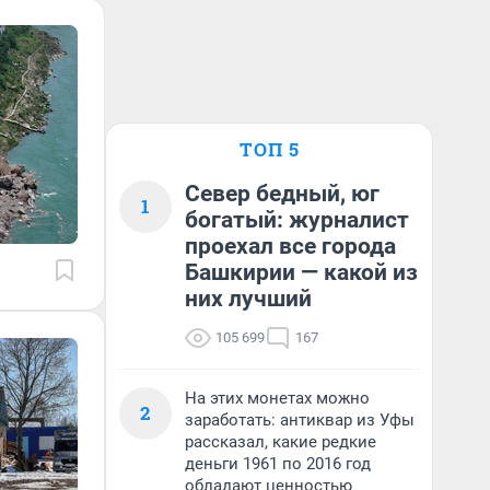
ТОП 5
Север бедный, юг
1
богатый: журналист
проехал все города
Башкирии — какой из
них лучший
105 699
167
На этих монетах можно
2
заработать: антиквар из Уфы
рассказал, какие редкие
деньги 1961 по 2016 год
обладают ценностью