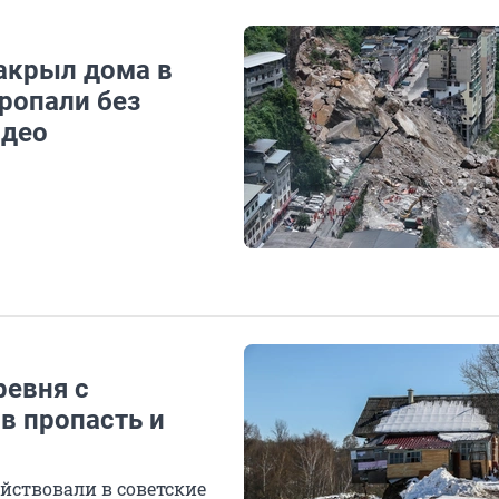
акрыл дома в
пропали без
идео
ревня с
в пропасть и
йствовали в советские