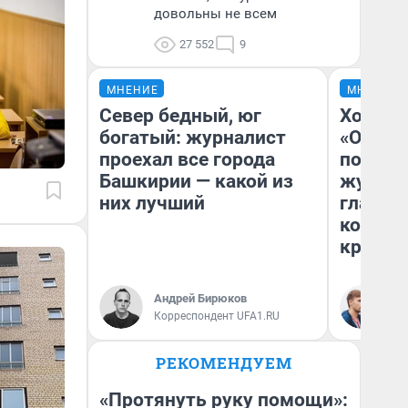
довольны не всем
27 552
9
МНЕНИЕ
МНЕНИЕ
Север бедный, юг
Хоть к
богатый: журналист
«Одисс
проехал все города
понрав
Башкирии — какой из
журнал
них лучший
главны
которы
критик
Андрей Бирюков
Ан
Корреспондент UFA1.RU
Жу
РЕКОМЕНДУЕМ
«Протянуть руку помощи»: