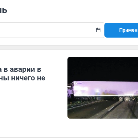
нь
Примен
 в аварии в
ны ничего не