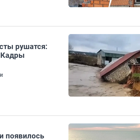
сты рушатся:
. Кадры
ли
чи появилось