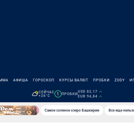
АММА
АФИША
ГОРОСКОП
КУРСЫ ВАЛЮТ
ПРОБКИ
ZODY
И
USD 82,17
СЕЙЧАС
1
ПРОБКИ
+26°C
EUR 94,84
Самое соленое озеро Башкирии
Все еще нельз