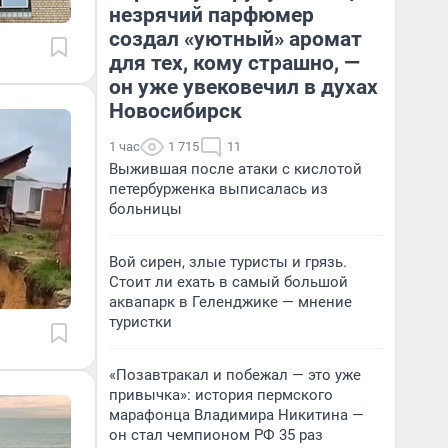
незрячий парфюмер
создал «уютный» аромат
для тех, кому страшно, —
он уже увековечил в духах
Новосибирск
1 час
1 715
11
Выжившая после атаки с кислотой
петербурженка выписалась из
больницы
Вой сирен, злые туристы и грязь.
Стоит ли ехать в самый большой
аквапарк в Геленджике — мнение
туристки
«Позавтракал и побежал — это уже
привычка»: история пермского
марафонца Владимира Никитина —
он стал чемпионом РФ 35 раз