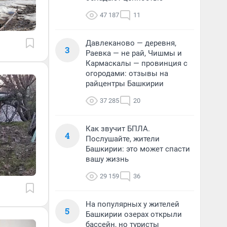
47 187
11
Давлеканово — деревня,
3
Раевка — не рай, Чишмы и
Кармаскалы — провинция с
огородами: отзывы на
райцентры Башкирии
37 285
20
Как звучит БПЛА.
4
Послушайте, жители
Башкирии: это может спасти
вашу жизнь
29 159
36
На популярных у жителей
5
Башкирии озерах открыли
бассейн, но туристы