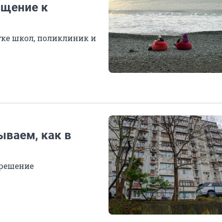
ащение к
атке школ, поликлиник и
ываем, как в
 решение