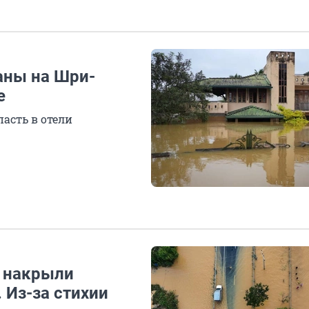
аны на Шри-
е
пасть в отели
 накрыли
 Из-за стихии