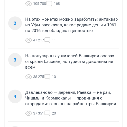
105 788
168
На этих монетах можно заработать: антиквар
2
из Уфы рассказал, какие редкие деньги 1961
по 2016 год обладают ценностью
47 217
11
На популярных у жителей Башкирии озерах
3
открыли бассейн, но туристы довольны не
всем
38 275
10
Давлеканово — деревня, Раевка — не рай,
4
Чишмы и Кармаскалы — провинция с
огородами: отзывы на райцентры Башкирии
37 351
20