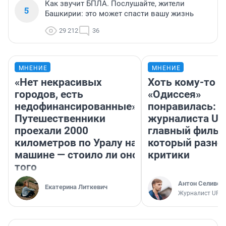
Как звучит БПЛА. Послушайте, жители
5
Башкирии: это может спасти вашу жизнь
29 212
36
МНЕНИЕ
МНЕНИЕ
«Нет некрасивых
Хоть кому-то
городов, есть
«Одиссея»
недофинансированные».
понравилась: 
Путешественники
журналиста UF
проехали 2000
главный фильм
километров по Уралу на
который разно
машине — стоило ли оно
критики
того
Антон Селивер
Екатерина Литкевич
Журналист UFA1