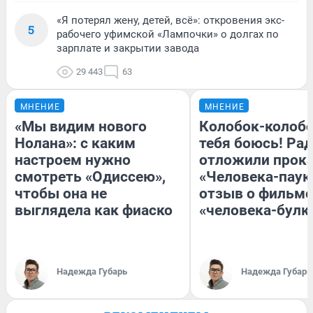
«Я потерял жену, детей, всё»: откровения экс-
5
рабочего уфимской «Лампочки» о долгах по
зарплате и закрытии завода
29 443
63
МНЕНИЕ
МНЕНИЕ
«Мы видим нового
Колобок-колобо
Нолана»: с каким
тебя боюсь! Рад
настроем нужно
отложили прок
смотреть «Одиссею»,
«Человека-паук
чтобы она не
отзыв о фильме
выглядела как фиаско
«человека-булк
Надежда Губарь
Надежда Губарь