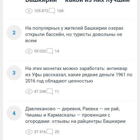
105 872
168
На популярных у жителей Башкирии озерах
2
открыли бассейн, но туристы довольны не
всем
55 020
14
На этих монетах можно заработать: антиквар
3
из Уфы рассказал, какие редкие деньги 1961 по
2016 год обладают ценностью
47 248
11
Давлеканово — деревня, Раевка — не рай,
4
Чишмы и Кармаскалы — провинция с
огородами: отзывы на райцентры Башкирии
37 416
20