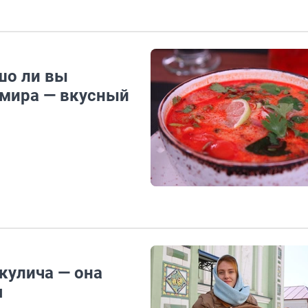
шо ли вы
 мира — вкусный
 кулича — она
я