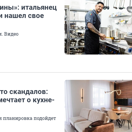
цины»: итальянец
и нашел свое
и. Видео
сто скандалов:
мечтает о кухне-
ая планировка подойдет