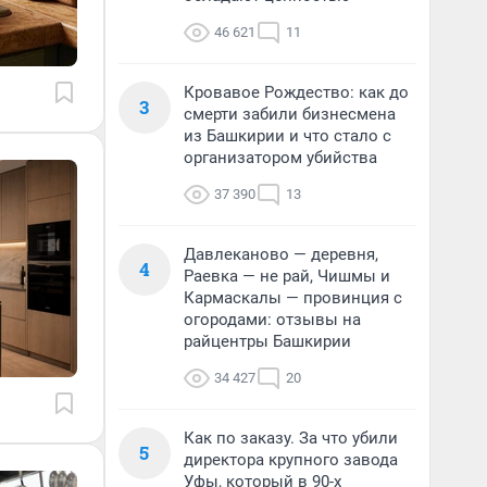
46 621
11
Кровавое Рождество: как до
3
смерти забили бизнесмена
из Башкирии и что стало с
организатором убийства
37 390
13
Давлеканово — деревня,
4
Раевка — не рай, Чишмы и
Кармаскалы — провинция с
огородами: отзывы на
райцентры Башкирии
34 427
20
Как по заказу. За что убили
5
директора крупного завода
Уфы, который в 90-х