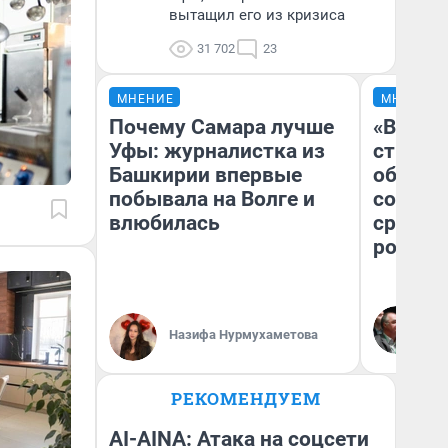
вытащил его из кризиса
31 702
23
МНЕНИЕ
МНЕНИЕ
Почему Самара лучше
«В 199
Уфы: журналистка из
строит
Башкирии впервые
обвали
побывала на Волге и
советс
влюбилась
сравни
россий
Ол
Бл
Назифа Нурмухаметова
вл
би
РЕКОМЕНДУЕМ
AI-AINA: Атака на соцсети