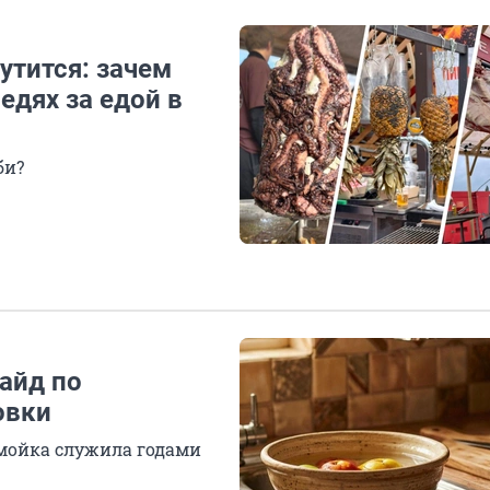
утится: зачем
едях за едой в
би?
гайд по
овки
 мойка служила годами