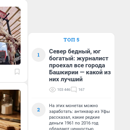
ТОП 5
Север бедный, юг
1
богатый: журналист
проехал все города
Башкирии — какой из
них лучший
103 446
167
На этих монетах можно
2
заработать: антиквар из Уфы
рассказал, какие редкие
деньги 1961 по 2016 год
обладают ценностью