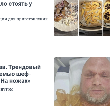
ло стоять у
кции для приготовления
за. Трендовый
семью шеф-
«На ножах»
внутри