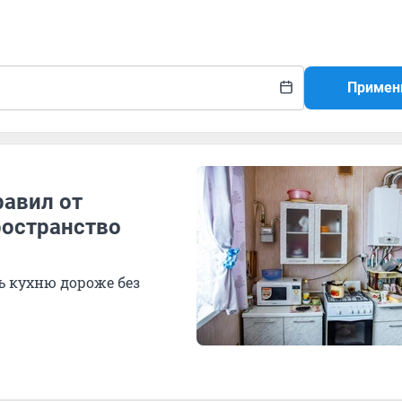
Примен
равил от
ространство
ь кухню дороже без