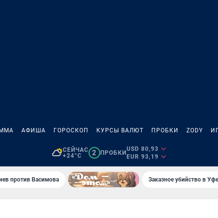
АММА
АФИША
ГОРОСКОП
КУРСЫ ВАЛЮТ
ПРОБКИ
ZODY
И
USD 80,93
СЕЙЧАС
2
ПРОБКИ
+24°C
EUR 93,19
иев против Васимова
Заказное убийство в Уфе