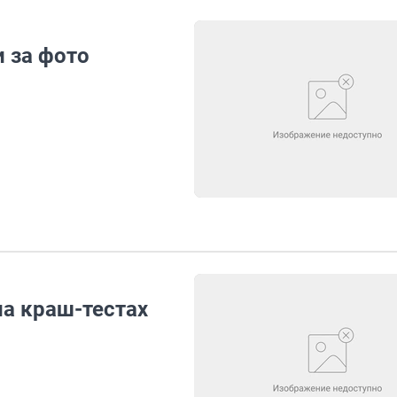
 за фото
на краш-тестах