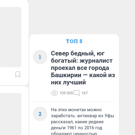
ТОП 5
Север бедный, юг
1
богатый: журналист
проехал все города
Башкирии — какой из
них лучший
105 005
167
На этих монетах можно
2
заработать: антиквар из Уфы
рассказал, какие редкие
деньги 1961 по 2016 год
обладают ценностью