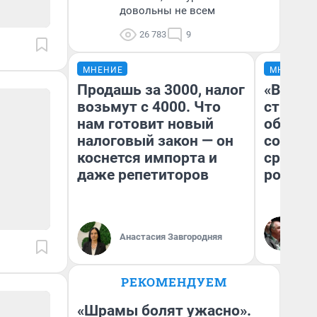
довольны не всем
26 783
9
МНЕНИЕ
МНЕНИЕ
Продашь за 3000, налог
«В 199
возьмут с 4000. Что
строит
нам готовит новый
обвали
налоговый закон — он
советс
коснется импорта и
сравни
даже репетиторов
россий
Ол
Бл
Анастасия Завгородняя
вл
би
РЕКОМЕНДУЕМ
«Шрамы болят ужасно».