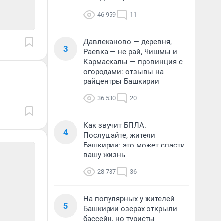
46 959
11
Давлеканово — деревня,
3
Раевка — не рай, Чишмы и
Кармаскалы — провинция с
огородами: отзывы на
райцентры Башкирии
36 530
20
Как звучит БПЛА.
4
Послушайте, жители
Башкирии: это может спасти
вашу жизнь
28 787
36
На популярных у жителей
5
Башкирии озерах открыли
бассейн, но туристы