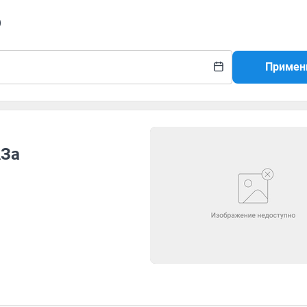
о
Примен
АЗа