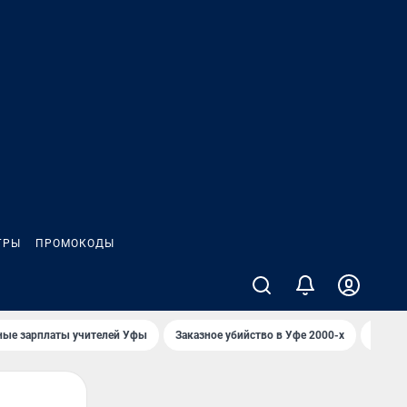
ГРЫ
ПРОМОКОДЫ
ные зарплаты учителей Уфы
Заказное убийство в Уфе 2000-х
Каким