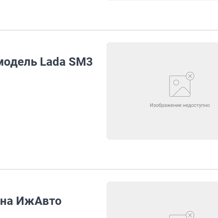
модель Lada SM3
т на ИжАвто