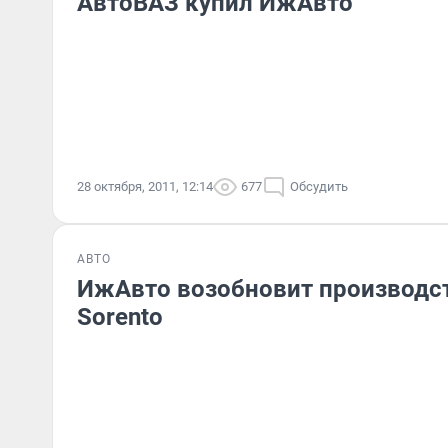
АвтоВАЗ купил ИжАвто
28 октября, 2011, 12:14
677
Обсудить
АВТО
ИжАвто возобновит производств
Sorento