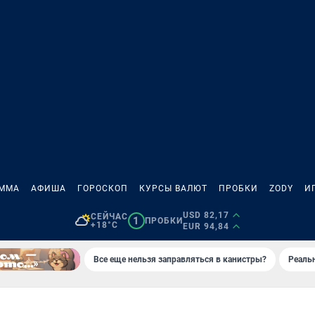
АММА
АФИША
ГОРОСКОП
КУРСЫ ВАЛЮТ
ПРОБКИ
ZODY
И
USD 82,17
СЕЙЧАС
1
ПРОБКИ
+18°C
EUR 94,84
Все еще нельзя заправляться в канистры?
Реаль