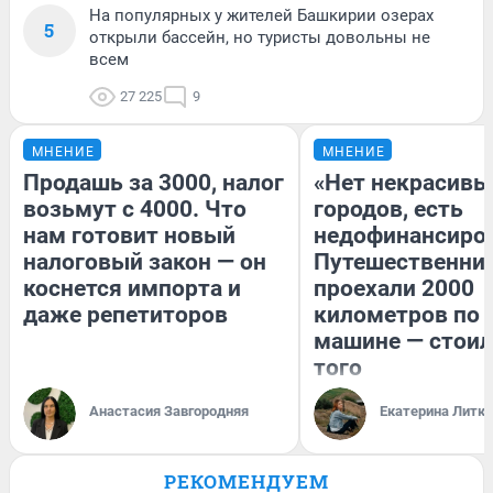
На популярных у жителей Башкирии озерах
5
открыли бассейн, но туристы довольны не
всем
27 225
9
МНЕНИЕ
МНЕНИЕ
Продашь за 3000, налог
«Нет некрасивы
возьмут с 4000. Что
городов, есть
нам готовит новый
недофинансиро
налоговый закон — он
Путешественни
коснется импорта и
проехали 2000
даже репетиторов
километров по 
машине — стоил
того
Анастасия Завгородняя
Екатерина Литк
РЕКОМЕНДУЕМ