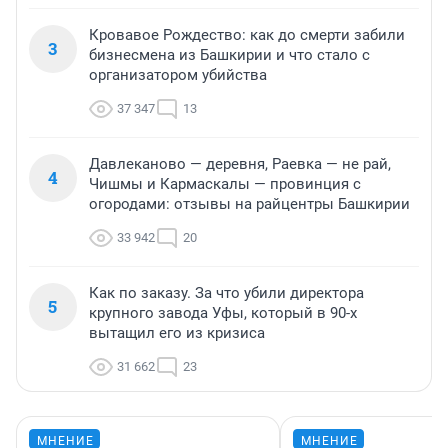
Кровавое Рождество: как до смерти забили
3
бизнесмена из Башкирии и что стало с
организатором убийства
37 347
13
Давлеканово — деревня, Раевка — не рай,
4
Чишмы и Кармаскалы — провинция с
огородами: отзывы на райцентры Башкирии
33 942
20
Как по заказу. За что убили директора
5
крупного завода Уфы, который в 90-х
вытащил его из кризиса
31 662
23
МНЕНИЕ
МНЕНИЕ