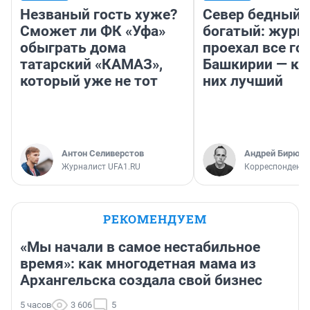
Незваный гость хуже?
Север бедный,
Сможет ли ФК «Уфа»
богатый: журн
обыграть дома
проехал все го
татарский «КАМАЗ»,
Башкирии — ка
который уже не тот
них лучший
Антон Селиверстов
Андрей Бирюко
Журналист UFA1.RU
Корреспондент 
РЕКОМЕНДУЕМ
«Мы начали в самое нестабильное
время»: как многодетная мама из
Архангельска создала свой бизнес
5 часов
3 606
5