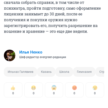
сначала собрать справки, в том числе от
психиатра, пройти подготовку, само оформление
лицензии занимает до 30 дней, после ее
получения и покупки оружия нужно
зарегистрировать его, получить разрешение на
ношение и хранение — это еще две недели.
Илья Ненко
Шеф-редактор evergreen-редакции
Ильназ Галявиев
Казань
Школа
Гимназия
Стрел
0
0
0
0
0