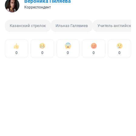
Вероника Пиляева
Корреспондент
Казанский стрелок
Ильназ Галявиев
Учитель английског
0
0
0
0
0