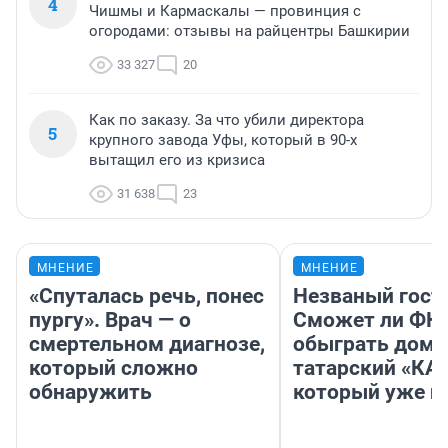
4
Чишмы и Кармаскалы — провинция с
огородами: отзывы на райцентры Башкирии
33 327
20
Как по заказу. За что убили директора
5
крупного завода Уфы, который в 90-х
вытащил его из кризиса
31 638
23
МНЕНИЕ
МНЕНИЕ
«Спуталась речь, понес
Незваный гост
пургу». Врач — о
Сможет ли ФК 
смертельном диагнозе,
обыграть дома
который сложно
татарский «КА
обнаружить
который уже не