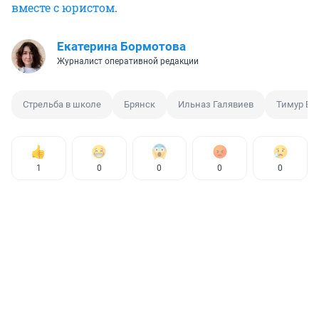
вместе с юристом
.
Екатерина Бормотова
Журналист оперативной редакции
Стрельба в школе
Брянск
Ильназ Галявиев
Тимур Бе
1
0
0
0
0