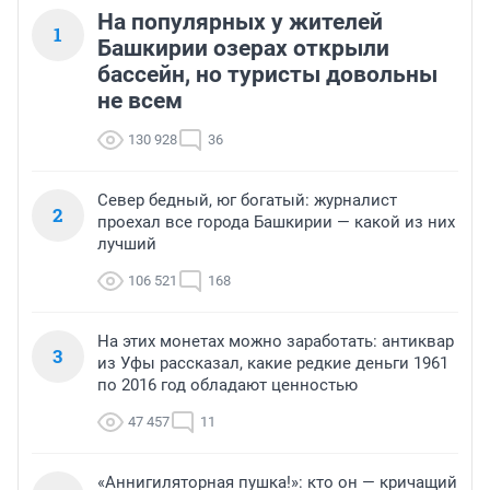
На популярных у жителей
1
Башкирии озерах открыли
бассейн, но туристы довольны
не всем
130 928
36
Север бедный, юг богатый: журналист
2
проехал все города Башкирии — какой из них
лучший
106 521
168
На этих монетах можно заработать: антиквар
3
из Уфы рассказал, какие редкие деньги 1961
по 2016 год обладают ценностью
47 457
11
«Аннигиляторная пушка!»: кто он — кричащий