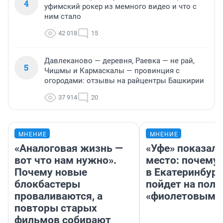
4
уфимский рокер из мемного видео и что с
ним стало
42 018
15
Давлеканово — деревня, Раевка — не рай,
5
Чишмы и Кармаскалы — провинция с
огородами: отзывы на райцентры Башкирии
37 914
20
МНЕНИЕ
МНЕНИЕ
«Аналоговая жизнь —
«Уфе» показали
вот что нам нужно».
место: почему
Почему новые
в Екатеринбург
блокбастеры
пойдет на поль
проваливаются, а
«фиолетовым»
повторы старых
фильмов собирают