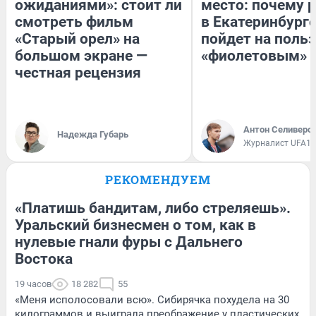
ожиданиями»: стоит ли
место: почему 
смотреть фильм
в Екатеринбург
«Старый орел» на
пойдет на поль
большом экране —
«фиолетовым»
честная рецензия
Антон Селиверс
Надежда Губарь
Журналист UFA1.
РЕКОМЕНДУЕМ
«Платишь бандитам, либо стреляешь».
Уральский бизнесмен о том, как в
нулевые гнали фуры с Дальнего
Востока
19 часов
18 282
55
«Меня исполосовали всю». Сибирячка похудела на 30
килограммов и выиграла преображение у пластических