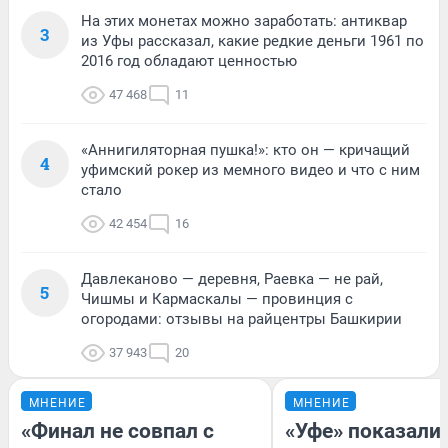
На этих монетах можно заработать: антиквар
3
из Уфы рассказал, какие редкие деньги 1961 по
2016 год обладают ценностью
47 468
11
«Аннигиляторная пушка!»: кто он — кричащий
4
уфимский рокер из мемного видео и что с ним
стало
42 454
16
Давлеканово — деревня, Раевка — не рай,
5
Чишмы и Кармаскалы — провинция с
огородами: отзывы на райцентры Башкирии
37 943
20
МНЕНИЕ
МНЕНИЕ
«Финал не совпал с
«Уфе» показали 