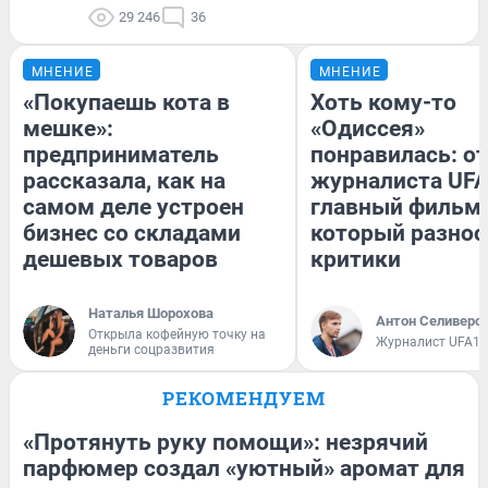
29 246
36
МНЕНИЕ
МНЕНИЕ
«Покупаешь кота в
Хоть кому-то
мешке»:
«Одиссея»
предприниматель
понравилась: о
рассказала, как на
журналиста UFA
самом деле устроен
главный фильм 
бизнес со складами
который разнос
дешевых товаров
критики
Наталья Шорохова
Антон Селиверс
Открыла кофейную точку на
Журналист UFA1.
деньги соцразвития
РЕКОМЕНДУЕМ
«Протянуть руку помощи»: незрячий
парфюмер создал «уютный» аромат для