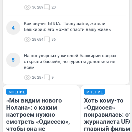
36 289
20
Как звучит БПЛА. Послушайте, жители
4
Башкирии: это может спасти вашу жизнь
28 684
36
На популярных у жителей Башкирии озерах
5
открыли бассейн, но туристы довольны не
всем
26 287
9
МНЕНИЕ
МНЕНИЕ
«Мы видим нового
Хоть кому-то
Нолана»: с каким
«Одиссея»
настроем нужно
понравилась: о
смотреть «Одиссею»,
журналиста UFA
чтобы она не
главный фильм 