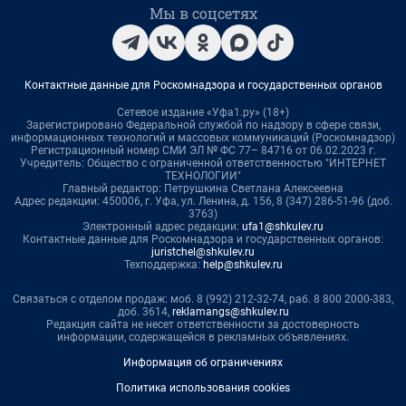
Мы в соцсетях
Контактные данные для Роскомнадзора и государственных органов
Сетевое издание «Уфа1.ру» (18+)
Зарегистрировано Федеральной службой по надзору в сфере связи,
информационных технологий и массовых коммуникаций (Роскомнадзор)
Регистрационный номер СМИ ЭЛ № ФС 77– 84716 от 06.02.2023 г.
Учредитель: Общество с ограниченной ответственностью "ИНТЕРНЕТ
ТЕХНОЛОГИИ"
Главный редактор: Петрушкина Светлана Алексеевна
Адрес редакции: 450006, г. Уфа, ул. Ленина, д. 156, 8 (347) 286-51-96 (доб.
3763)
Электронный адрес редакции:
ufa1@shkulev.ru
Контактные данные для Роскомнадзора и государственных органов:
juristchel@shkulev.ru
Техподдержка:
help@shkulev.ru
Связаться с отделом продаж: моб. 8 (992) 212-32-74, раб. 8 800 2000-383,
доб. 3614,
reklamangs@shkulev.ru
Редакция сайта не несет ответственности за достоверность
информации, содержащейся в рекламных объявлениях.
Информация об ограничениях
Политика использования cookies