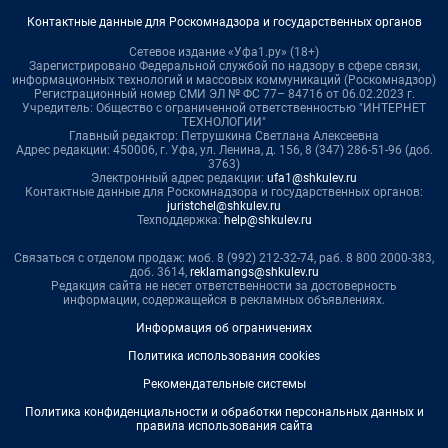
Контактные данные для Роскомнадзора и государственных органов
Сетевое издание «Уфа1.ру» (18+)
Зарегистрировано Федеральной службой по надзору в сфере связи,
информационных технологий и массовых коммуникаций (Роскомнадзор)
Регистрационный номер СМИ ЭЛ № ФС 77– 84716 от 06.02.2023 г.
Учредитель: Общество с ограниченной ответственностью "ИНТЕРНЕТ
ТЕХНОЛОГИИ"
Главный редактор: Петрушкина Светлана Алексеевна
Адрес редакции: 450006, г. Уфа, ул. Ленина, д. 156, 8 (347) 286-51-96 (доб.
3763)
Электронный адрес редакции:
ufa1@shkulev.ru
Контактные данные для Роскомнадзора и государственных органов:
juristchel@shkulev.ru
Техподдержка:
help@shkulev.ru
Связаться с отделом продаж: моб. 8 (992) 212-32-74, раб. 8 800 2000-383,
доб. 3614,
reklamangs@shkulev.ru
Редакция сайта не несет ответственности за достоверность
информации, содержащейся в рекламных объявлениях.
Информация об ограничениях
Политика использования cookies
Рекомендательные системы
Политика конфиденциальности и обработки персональных данных и
правила использования сайта