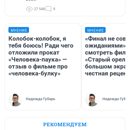
27 548
9
МНЕНИЕ
МНЕНИЕ
Колобок-колобок, я
«Финал не совп
тебя боюсь! Ради чего
ожиданиями»: 
отложили прокат
смотреть фил
«Человека-паука» —
«Старый орел» 
отзыв о фильме про
большом экран
«человека-булку»
честная рецен
Надежда Губарь
Надежда Губар
РЕКОМЕНДУЕМ