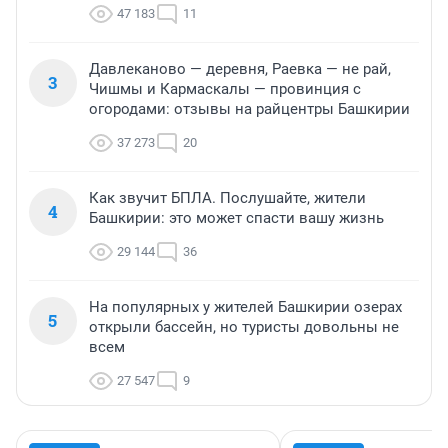
47 183
11
Давлеканово — деревня, Раевка — не рай,
3
Чишмы и Кармаскалы — провинция с
огородами: отзывы на райцентры Башкирии
37 273
20
Как звучит БПЛА. Послушайте, жители
4
Башкирии: это может спасти вашу жизнь
29 144
36
На популярных у жителей Башкирии озерах
5
открыли бассейн, но туристы довольны не
всем
27 547
9