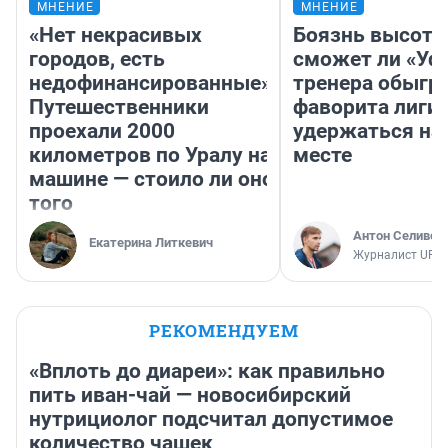
МНЕНИЕ
МНЕНИЕ
«Нет некрасивых
Боязнь высоты
городов, есть
сможет ли «Уфа
недофинансированные».
тренера обыгр
Путешественники
фаворита лиги 
проехали 2000
удержаться на
километров по Уралу на
месте
машине — стоило ли оно
того
Антон Селивер
Екатерина Литкевич
Журналист UFA1
РЕКОМЕНДУЕМ
«Вплоть до диареи»: как правильно
пить иван-чай — новосибирский
нутрициолог подсчитал допустимое
количество чашек