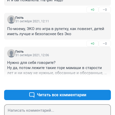
И я бы пожалела. На фиг надо
+0
–0
Гость
31 октября 2021, 12:11
По-моему, ЭКО это игра в рулетку, как повезет, детей 
иметь лучше и безопаснее без Эко
+0
–0
Гость
31 октября 2021, 12:06
Нужно для себя говорите?

Ну да, потом лежите такие горе мамаши в старости 
лет и ни кому не нужные, обосанные и обосранные, 
весь болячках, вонючие, весь блохах и швах!

+0
–0
Помочь то не кому будет! Вы же жили ради себя! Ну 
подых@йте ради себя! Вы же этого хотели!

Чтоб человечество просуществовала нормально в 
Читать все комментарии
семье должно родится минимум 3 детей!

Муж1+Жена1=1-ребенок это есть ОЧЕНЬ ПЛОХО!!!

Муж1+Жена1=3-ребенка это есть более менее!!!