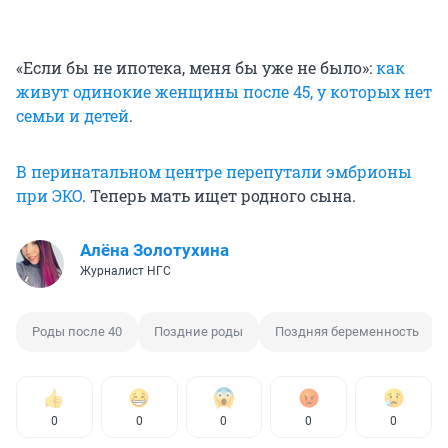
«Если бы не ипотека, меня бы уже не было»:
как
живут одинокие женщины после 45, у которых нет
семьи и детей
.
В перинатальном центре перепутали эмбрионы
при ЭКО
. Теперь мать ищет родного сына.
Алёна Золотухина
Журналист НГС
Роды после 40
Поздние роды
Поздняя беременность
0
0
0
0
0