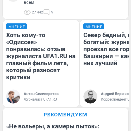
всем
27 442
9
МНЕНИЕ
МНЕНИЕ
Хоть кому-то
Север бедный, 
«Одиссея»
богатый: журна
понравилась: отзыв
проехал все гор
журналиста UFA1.RU на
Башкирии — как
главный фильм лета,
них лучший
который разносят
критики
Антон Селиверстов
Андрей Бирюков
Журналист UFA1.RU
Корреспондент U
РЕКОМЕНДУЕМ
«Не вольеры, а камеры пыток»: