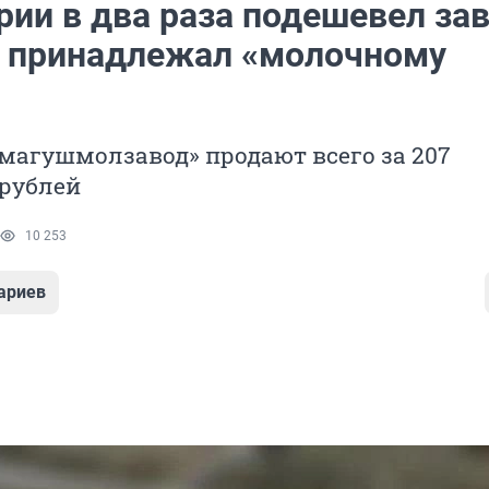
ии в два раза подешевел зав
 принадлежал «молочному
магушмолзавод» продают всего за 207
рублей
10 253
ариев