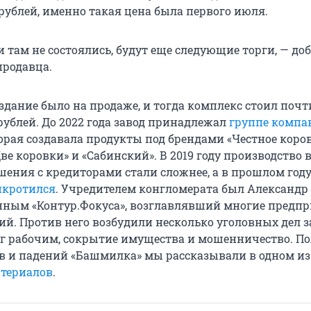
рублей, именно такая цена была первого июля.
и там не состоялись, будут еще следующие торги, — до
продавца.
 здание было на продаже, и тогда комплекс стоил почт
ублей. До 2022 года завод принадлежал
группе компа
торая создавала продукты под брендами «Честное коров
Две коровки» и «Сабинский». В 2019 году производство в
шения с кредиторами стали сложнее, а в прошлом год
нкротился
. Учредителем конгломерата был Александр
нным «Контур.Фокуса», возглавлявший многие предп
й. Против него возбудили несколько уголовных дел з
г рабочим, сокрытие имущества и мошенничество. П
в и падений «Башмилка» мы рассказывали в одном из
териалов
.