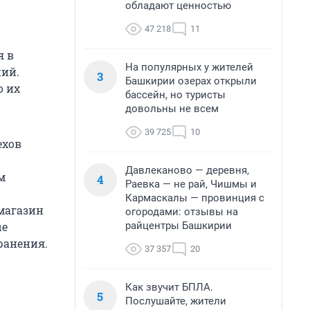
обладают ценностью
47 218
11
я в
На популярных у жителей
ний.
3
Башкирии озерах открыли
о их
бассейн, но туристы
довольны не всем
39 725
10
ехов
Давлеканово — деревня,
м
4
Раевка — не рай, Чишмы и
Кармаскалы — провинция с
магазин
огородами: отзывы на
райцентры Башкирии
ые
ранения.
37 357
20
Как звучит БПЛА.
5
Послушайте, жители