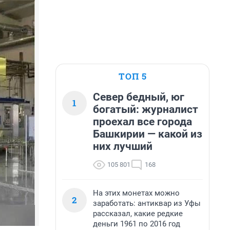
ТОП 5
Север бедный, юг
1
богатый: журналист
проехал все города
Башкирии — какой из
них лучший
105 801
168
На этих монетах можно
2
заработать: антиквар из Уфы
рассказал, какие редкие
деньги 1961 по 2016 год