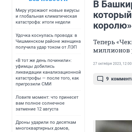
В Башкир
Миру угрожают новые вирусы
который
и глобальная климатическая
катастрофа: итоги недели
королю»
Удочка коснулась провода: в
Теперь «Чек
Чишминском районе женщина
получила удар током от ЛЭП
миллионов 
«В тот же день починили»:
27 октября 2023, 12:00
уфимцы добились
ликвидации канализационной
катастрофы — после того, как
9
коммент
пригрозили СМИ
Ловите момент: что принесет
вам полное солнечное
затмение 12 августа
Дроны ударили по десяткам
многоквартирных домов,