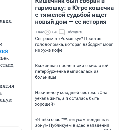
Кишечник был собран в
гармошку: в Югре кошечка
с тяжелой судьбой ищет
бавил
новый дом — ее история
1 час
848
Обсудить
Сыграем в «Ромашку»? Простая
и
головоломка, которая взбодрит мозг
не хуже кофе
ний
ье»,
стало,
Выжившая после атаки с кислотой
петербурженка выписалась из
у
больницы
риятия
а
Накипело у младшей сестры: «Она
уехала жить, а я осталась быть
олную
хорошей»
«Я тебя счас ***, петухом поедешь в
зону!» Публикуем видео нападения