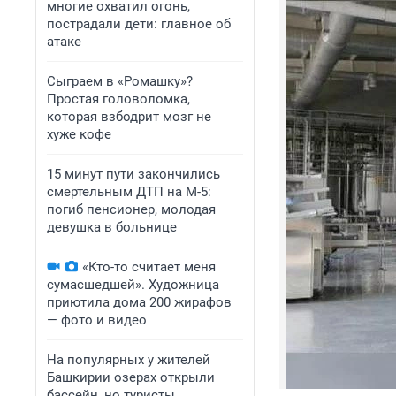
многие охватил огонь,
пострадали дети: главное об
атаке
Сыграем в «Ромашку»?
Простая головоломка,
которая взбодрит мозг не
хуже кофе
15 минут пути закончились
смертельным ДТП на М-5:
погиб пенсионер, молодая
девушка в больнице
«Кто-то считает меня
сумасшедшей». Художница
приютила дома 200 жирафов
— фото и видео
На популярных у жителей
Башкирии озерах открыли
бассейн, но туристы