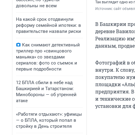
Так выглядит одно из
довольны не всем
Источник: 
сайт объяв
На какой срок отодвинули
В Башкирии про
реформу семейной ипотеки: в
деревне Вавило
правительстве назвали риски
Реализацию иму
Как снимают детективный
данным, прода
триллер про «свинцового
маньяка» со звездами
Фотографий в о
сериалов: фото со съемок и
первые подробности
внутри. К слову
покупателю нуж
12 БПЛА сбили в небе над
площадки «Альф
Башкирией и Татарстаном:
предприятия. В
Минобороны — об утренней
и технические 
атаке
установки для 
«Работяги отдыхают»: уфимцы
— о БПЛА, который попал в
стройку в День строителя