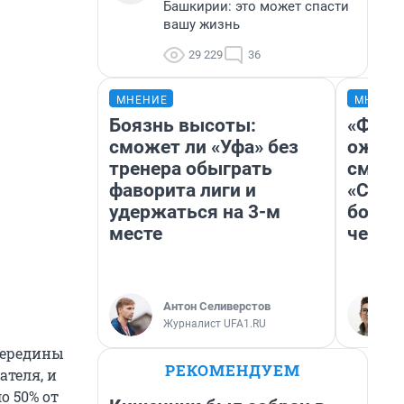
Башкирии: это может спасти
вашу жизнь
29 229
36
МНЕНИЕ
МНЕНИ
Боязнь высоты:
«Фина
сможет ли «Уфа» без
ожида
тренера обыграть
смотр
фаворита лиги и
«Стар
удержаться на 3-м
больш
месте
честн
Антон Селиверстов
Журналист UFA1.RU
середины
РЕКОМЕНДУЕМ
ателя, и
о 50% от