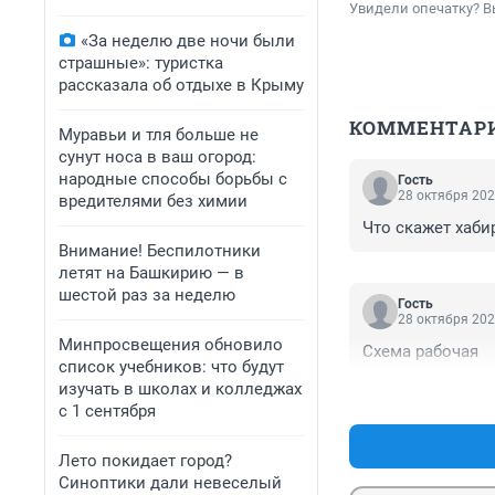
Увидели опечатку? В
«За неделю две ночи были
страшные»: туристка
рассказала об отдыхе в Крыму
КОММЕНТАР
Муравьи и тля больше не
сунут носа в ваш огород:
народные способы борьбы с
Гость
28 октября 202
вредителями без химии
Что скажет хаби
Внимание! Беспилотники
летят на Башкирию — в
шестой раз за неделю
Гость
28 октября 202
Минпросвещения обновило
Схема рабочая
список учебников: что будут
изучать в школах и колледжах
с 1 сентября
Лето покидает город?
Синоптики дали невеселый