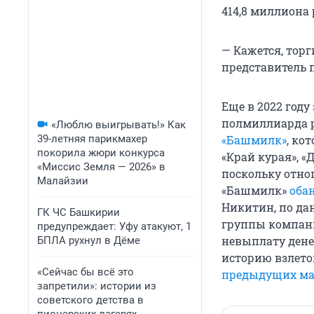
414,8 миллиона 
— Кажется, торг
представитель 
Еще в 2022 году
полмиллиарда р
«Люблю выигрывать!» Как
39-летняя парикмахер
«Башмилк»
, ко
покорила жюри конкурса
«Край курая», «
«Миссис Земля — 2026» в
поскольку отно
Малайзии
«Башмилк»
оба
Никитин, по да
ГК ЧС Башкирии
группы компани
предупреждает: Уфу атакуют, 1
невыплату дене
БПЛА рухнул в Дёме
историю взлето
«Сейчас бы всё это
предыдущих ма
запретили»: истории из
советского детства в