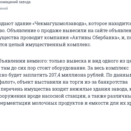
 помещений завода
лений
дают здание «Чекмагушмолзавода», которое находитс
во. Объявление о продаже вывесили на сайте объявле
щества проводит компания «Активы Сбербанка», и, п
ется целый имущественный комплекс.
бъявлении немного: только вывеска и вид одного из ц
, там до сих пор стоит оборудование. За весь комплекс
но будет заплатить 207,4 миллиона рублей. По данны
алот», объект выставили на торги из-за банкротства
 перечень имущества входят нежилые здания завода, 
сооружения вроде насосной станции, а также различн
ферментации молочных продуктов и емкости для их х