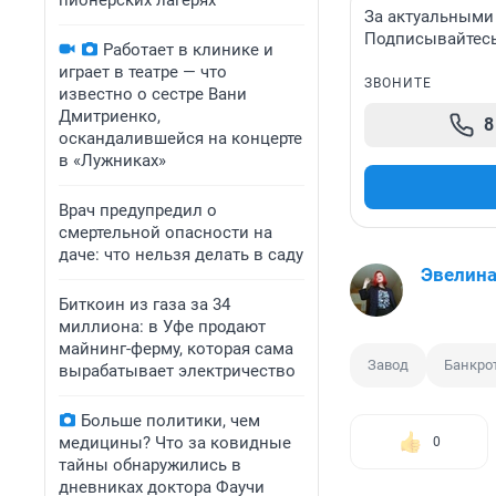
пионерских лагерях
За актуальными
Подписывайтесь 
Работает в клинике и
играет в театре — что
ЗВОНИТЕ
известно о сестре Вани
Дмитриенко,
8
оскандалившейся на концерте
в «Лужниках»
Врач предупредил о
смертельной опасности на
даче: что нельзя делать в саду
Эвелина
Биткоин из газа за 34
миллиона: в Уфе продают
майнинг-ферму, которая сама
Завод
Банкро
вырабатывает электричество
Больше политики, чем
медицины? Что за ковидные
0
тайны обнаружились в
дневниках доктора Фаучи