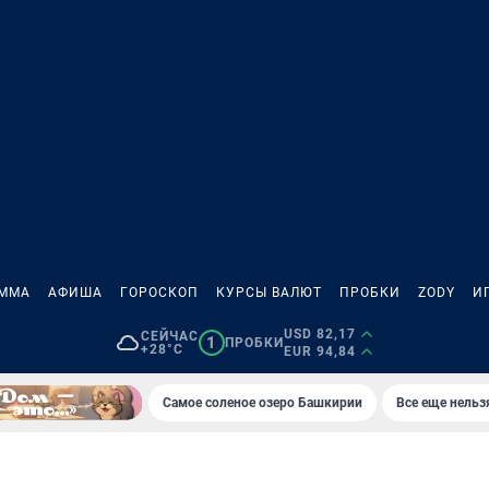
АММА
АФИША
ГОРОСКОП
КУРСЫ ВАЛЮТ
ПРОБКИ
ZODY
И
USD 82,17
СЕЙЧАС
1
ПРОБКИ
+28°C
EUR 94,84
Самое соленое озеро Башкирии
Все еще нельз