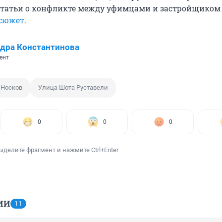
 статьи о конфликте между уфимцами и застройщико
 сюжет
.
дра Константинова
ент
 Носков
Улица Шота Руставели
0
0
0
ыделите фрагмент и нажмите Ctrl+Enter
ИИ
11