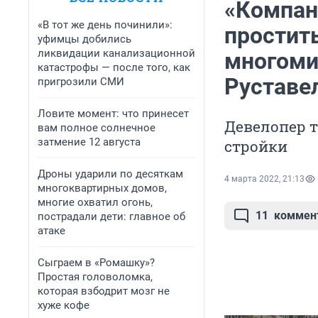
«Компан
«В тот же день починили»:
простить
уфимцы добились
ликвидации канализационной
многоми
катастрофы — после того, как
Руставе
пригрозили СМИ
Ловите момент: что принесет
Девелопер т
вам полное солнечное
затмение 12 августа
стройки
Дроны ударили по десяткам
4 марта 2022, 21:13
многоквартирных домов,
многие охватил огонь,
11
коммен
пострадали дети: главное об
атаке
Сыграем в «Ромашку»?
Простая головоломка,
которая взбодрит мозг не
хуже кофе