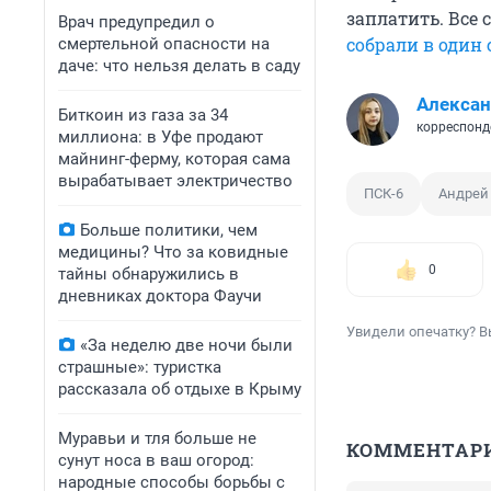
заплатить. Все
Врач предупредил о
собрали в один
смертельной опасности на
даче: что нельзя делать в саду
Алексан
Биткоин из газа за 34
корреспонд
миллиона: в Уфе продают
майнинг-ферму, которая сама
вырабатывает электричество
ПСК-6
Андрей
Больше политики, чем
медицины? Что за ковидные
0
тайны обнаружились в
дневниках доктора Фаучи
Увидели опечатку? В
«За неделю две ночи были
страшные»: туристка
рассказала об отдыхе в Крыму
Муравьи и тля больше не
КОММЕНТАР
сунут носа в ваш огород:
народные способы борьбы с