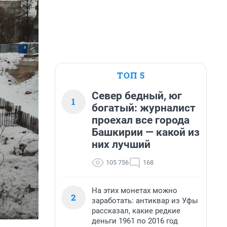
ТОП 5
Север бедный, юг
1
богатый: журналист
проехал все города
Башкирии — какой из
них лучший
105 756
168
На этих монетах можно
2
заработать: антиквар из Уфы
рассказал, какие редкие
деньги 1961 по 2016 год