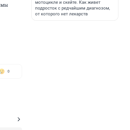
мотоцикле и скейте. Как живет
м мы
подросток с редчайшим диагнозом,
от которого нет лекарств
0