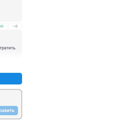
+0
–0
ратить 
+0
–0
равить