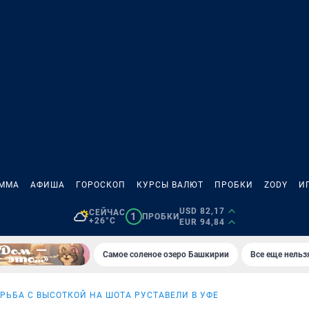
АММА
АФИША
ГОРОСКОП
КУРСЫ ВАЛЮТ
ПРОБКИ
ZODY
И
USD 82,17
СЕЙЧАС
1
ПРОБКИ
+26°C
EUR 94,84
Самое соленое озеро Башкирии
Все еще нельз
РЬБА С ВЫСОТКОЙ НА ШОТА РУСТАВЕЛИ В УФЕ