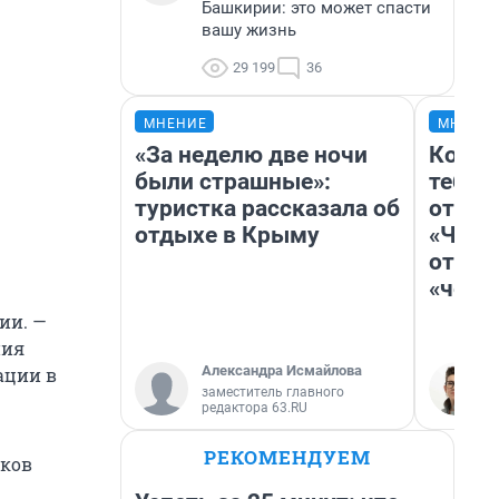
Башкирии: это может спасти
вашу жизнь
29 199
36
МНЕНИЕ
МНЕНИ
«За неделю две ночи
Колоб
были страшные»:
тебя 
туристка рассказала об
отлож
отдыхе в Крыму
«Чело
отзыв
«чело
ии. —
ния
Александра Исмайлова
ации в
заместитель главного
редактора 63.RU
РЕКОМЕНДУЕМ
сков