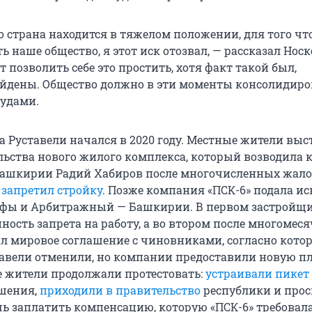
о страна находится в тяжелом положении, для того ч
 наше общество, я этот иск отозвал, — рассказал Носк
позволить себе это простить, хотя факт такой был,
йдены. Общество должно в эти моменты консолидиров
судами.
а Руставели начался в 2020 году. Местные жители вы
льства нового жилого комплекса, который возводила
 Башкирии Радий Хабиров после многочисленных жало
 запретил стройку
. Позже компания «ПСК-6» подала ис
Уфы и Арбитражный — Башкирии. В первом застройщ
ность запрета на работу, а во втором после многомес
 мировое соглашение с чиновниками, согласно кото
тавели отменили, но компании предоставили новую п
 жители продолжали протестовать:
устраивали пикет
ашения,
приходили в правительство
республики и про
ь заплатить компенсацию, которую «ПСК-6» требовал