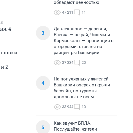
обладают ценностью
47 211
11
 к
ня, 4
Давлеканово — деревня,
3
Раевка — не рай, Чишмы и
Кармаскалы — провинция с
огородами: отзывы на
тановки
райцентры Башкирии
37 334
20
 и 2
На популярных у жителей
4
Башкирии озерах открыли
бассейн, но туристы
довольны не всем
33 944
10
Как звучит БПЛА.
5
Послушайте, жители