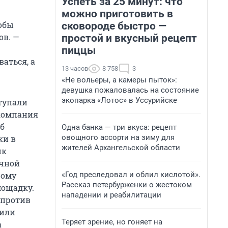
Успеть за 25 минут: что
можно приготовить в
тобы
сковороде быстро —
ов. —
простой и вкусный рецепт
пиццы
аться, а
13 часов
8 758
3
«Не вольеры, а камеры пыток»:
девушка пожаловалась на состояние
экопарка «Лотос» в Уссурийске
ступали
 компания
б
Одна банка — три вкуса: рецепт
овощного ассорти на зиму для
ки в
жителей Архангельской области
ик
ячной
«Год преследовал и облил кислотой».
рому
Рассказ петербурженки о жестоком
лощадку.
нападении и реабилитации
против
сили
Теряет зрение, но гоняет на
а