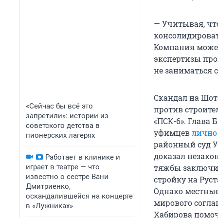
— Учитывая, чт
консолидировать
Компания может 
экспертизы про
не заниматься 
Скандал на Шот
«Сейчас бы всё это
против строите
запретили»: истории из
«ПСК-6». Глава
советского детства в
уфимцев
лично
пионерских лагерях
районный суд 
доказал незакон
Работает в клинике и
играет в театре — что
тяжбы заключил
известно о сестре Вани
стройку на Рус
Дмитриенко,
Однако местные
оскандалившейся на концерте
мирового согл
в «Лужниках»
Хабирова помоч