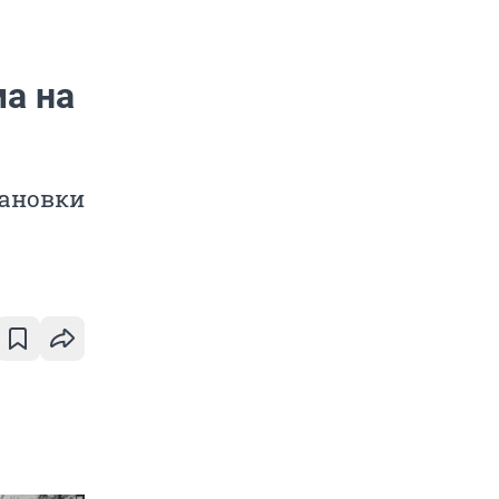
а на
тановки