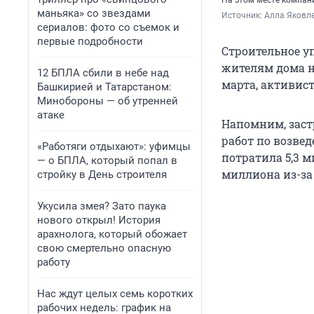
На этом месте компан
маньяка» со звездами
Источник: 
Алла Яковле
сериалов: фото со съемок и
первые подробности
Строительное уп
жителям дома на
12 БПЛА сбили в небе над
марта, активис
Башкирией и Татарстаном:
Минобороны — об утренней
атаке
Напомним, заст
работ по возвед
«Работяги отдыхают»: уфимцы
потратила 5,3 
— о БПЛА, который попал в
миллиона из-за
стройку в День строителя
Укусила змея? Зато паука
нового открыл! История
арахнолога, который обожает
свою смертельно опасную
работу
Нас ждут целых семь коротких
рабочих недель: график на