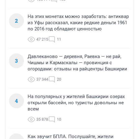
На этих монетах можно заработать: антиквар
2
из Уфы рассказал, какие редкие деньги 1961
по 2016 год обладают ценностью
47 215
11
Давлеканово — деревня, Раевка — не рай,
3
Чишмы и Кармаскалы — провинция с
огородами: отзывы на райцентры Башкирии
37 344
20
На популярных у жителей Башкирии озерах
4
открыли бассейн, но туристы довольны не
всем
35 878
10
Как звучит БПЛА. Послушайте, жители