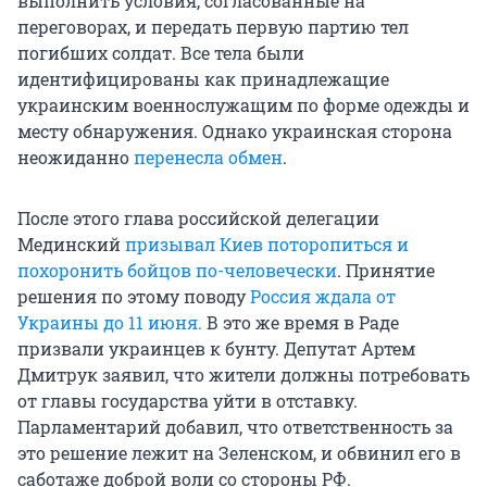
выполнить условия, согласованные на
переговорах, и передать первую партию тел
погибших солдат. Все тела были
идентифицированы как принадлежащие
украинским военнослужащим по форме одежды и
месту обнаружения. Однако украинская сторона
неожиданно
перенесла обмен
.
После этого глава российской делегации
Мединский
призывал Киев поторопиться и
похоронить бойцов по-человечески
. Принятие
решения по этому поводу
Россия ждала от
Украины до 11 июня.
В это же время в Раде
призвали украинцев к бунту. Депутат Артем
Дмитрук заявил, что жители должны потребовать
от главы государства уйти в отставку.
Парламентарий добавил, что ответственность за
это решение лежит на Зеленском, и обвинил его в
саботаже доброй воли со стороны РФ.