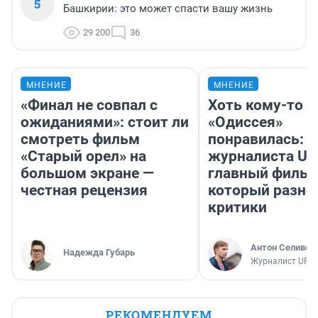
5
Башкирии: это может спасти вашу жизнь
29 200
36
МНЕНИЕ
МНЕНИЕ
«Финал не совпал с
Хоть кому-то
ожиданиями»: стоит ли
«Одиссея»
смотреть фильм
понравилась: 
«Старый орел» на
журналиста UF
большом экране —
главный фильм
честная рецензия
который разно
критики
Антон Селивер
Надежда Губарь
Журналист UFA1
РЕКОМЕНДУЕМ