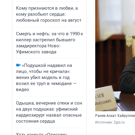
Кому признаются в любви, а
кому разобьют сердце:
любовный гороскоп на август
Смерть и нефть: за что в 1990-х
киллер застрелил бывшего
замдиректора Ново-
Уфимского завода
«Подушкой надавил на
лицо, чтобы не кричала»:
жених убил модель и год
возил ее труп в чемодане —
видео
Одышка, вечерние отеки и сон
на двух подушках: уфимский
кардиохирург назвал опасные
Ранее Аскат Хайрулли
состояния сердца
Источник: 
2gis.ru
Хоть кому-то «Одиссея»