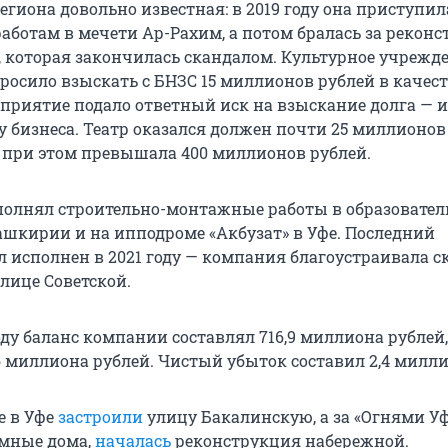
гиона довольно известная: в 2019 году она приступил
аботам в мечети Ар-Рахим, а потом бралась за рекон
 которая закончилась скандалом. Культурное учрежд
просило взыскать с БНЗС 15 миллионов рублей в качес
дприятие подало ответный иск на взыскание долга — и
у бизнеса. Театр оказался должен почти 25 миллионов
 при этом превышала 400 миллионов рублей.
олнял строительно-монтажные работы в образовате
шкирии и на ипподроме «Акбузат» в Уфе. Последний
л исполнен в 2021 году — компания благоустраивала с
лице Советской.
оду баланс компании составлял 716,9 миллиона рублей,
6 миллиона рублей. Чистый убыток составил 2,4 милли
е в Уфе
застроили
улицу Бакалинскую, а за «Огнями У
мные дома,
началась
реконструкция набережной.