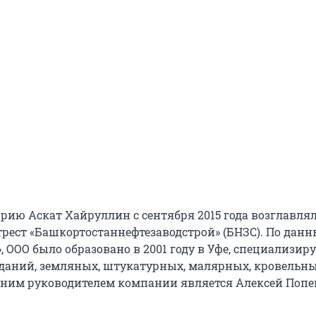
эрию Аскат Хайруллин с сентября 2015 года возглавля
рест «Башкортостаннефтезаводстрой» (БНЗС). По дан
, ООО было образовано в 2001 году в Уфе, специализиру
зданий, земляных, штукатурных, малярных, кровельн
ним руководителем компании является Алексей Попе