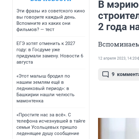
В мэрию
Эти фразы из советского кино
строител
вы говорите каждый день.
Вспомните из каких они
2 года н
фильмов? — тест
Вспоминаем
ЕГЭ хотят отменить к 2027
году: в Госдуме уже
придумали замену. Новости 6
12 апреля 2023, 14:20
августа
9
коммент
«Этот малыш бродил по
нашим землям ещё в
ледниковый период»: в
Башкирии нашли челюсть
мамонтенка
«Простите нас за всё». С
телефона исчезнувшей в тайге
семьи Усольцевых пришло
леденящее душу сообщение