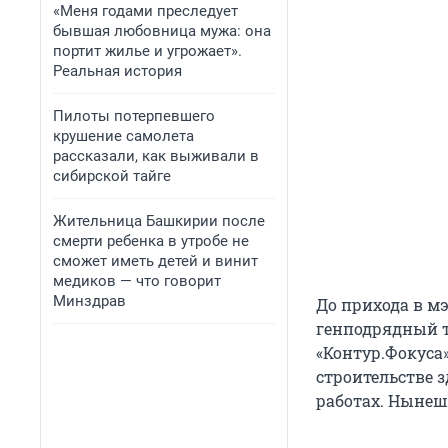
«Меня годами преследует
бывшая любовница мужа: она
портит жилье и угрожает».
Реальная история
Пилоты потерпевшего
крушение самолета
рассказали, как выживали в
сибирской тайге
Жительница Башкирии после
смерти ребенка в утробе не
сможет иметь детей и винит
медиков — что говорит
Минздрав
До прихода в м
генподрядный т
«Контур.Фокуса»
строительстве 
работах. Нынеш