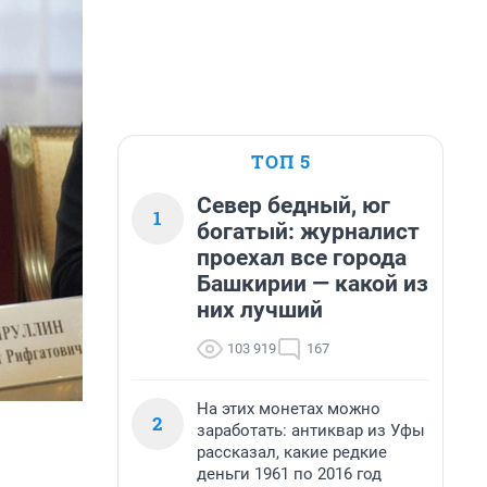
ТОП 5
Север бедный, юг
1
богатый: журналист
проехал все города
Башкирии — какой из
них лучший
103 919
167
На этих монетах можно
2
заработать: антиквар из Уфы
рассказал, какие редкие
деньги 1961 по 2016 год