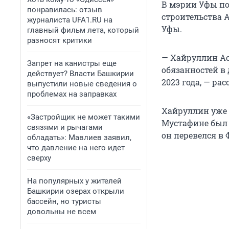
В мэрии Уфы по
понравилась: отзыв
строительства 
журналиста UFA1.RU на
Уфы.
главный фильм лета, который
разносят критики
— Хайруллин Ас
Запрет на канистры еще
обязанностей в
действует? Власти Башкирии
2023 года, — ра
выпустили новые сведения о
проблемах на заправках
Хайруллин уже 
«Застройщик не может такими
Мустафине был н
связями и рычагами
он перевелся в 
обладать»: Мавлиев заявил,
что давление на него идет
сверху
На популярных у жителей
Башкирии озерах открыли
бассейн, но туристы
довольны не всем