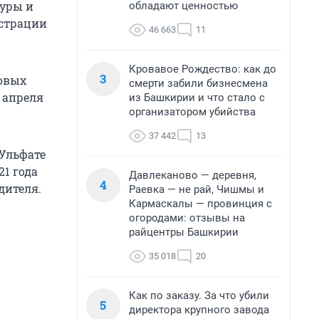
туры и
обладают ценностью
истрации
46 663
11
Кровавое Рождество: как до
3
овых
смерти забили бизнесмена
 апреля
из Башкирии и что стало с
организатором убийства
37 442
13
 Ульфате
21 года
Давлеканово — деревня,
4
дителя.
Раевка — не рай, Чишмы и
Кармаскалы — провинция с
огородами: отзывы на
райцентры Башкирии
35 018
20
Как по заказу. За что убили
5
директора крупного завода