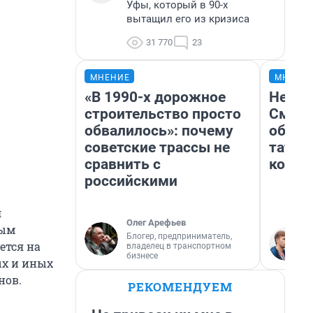
Уфы, который в 90-х
вытащил его из кризиса
31 770
23
МНЕНИЕ
МНЕНИ
«В 1990-х дорожное
Незва
строительство просто
Сможе
обвалилось»: почему
обыгр
советские трассы не
татар
сравнить с
котор
российскими
л
Олег Арефьев
ным
Блогер, предприниматель,
ется на
владелец в транспортном
бизнесе
ых и иных
нов.
РЕКОМЕНДУЕМ