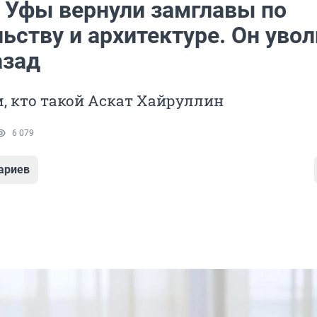
 Уфы вернули замглавы по
ьству и архитектуре. Он уво
азад
, кто такой Аскат Хайруллин
6 079
ариев