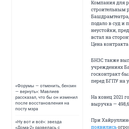
Компания для ре
строительным р
Башдрамтеатра,
подало в суд и 
неустойки, пре
встал на сторон
Цена контракта
БНЗС также вып
учреждениях Ба
госконтракт бы
перед БГПУ на у
«Форумы — отменить, бензин
— вернуть»: Мавлиев
На конец 2021 г
рассказал, что бы он изменил
после восстановления на
выручка — 498,
посту мэра
При Хайруллин
«Ну вот и всё»: звезда
появились
огро
«Дома-2» развелась с