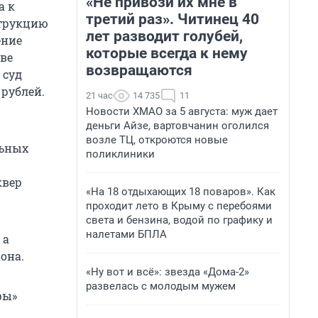
«Не привози их мне в
а к
третий раз». Читинец 40
струкцию
лет разводит голубей,
ение
которые всегда к нему
тве
возвращаются
 суд
 рублей.
21 час
14 735
11
Новости ХМАО за 5 августа: муж дает
деньги Айзе, вартовчанин оголился
возле ТЦ, откроются новые
льных
поликлиники
квер
«На 18 отдыхающих 18 поваров». Как
проходит лето в Крыму с перебоями
света и бензина, водой по графику и
налетами БПЛА
 а
она.
«Ну вот и всё»: звезда «Дома-2»
развелась с молодым мужем
фы»