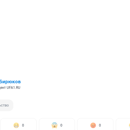
 Бирюков
ент UFA1.RU
ьство
0
0
0