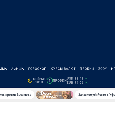
АММА
АФИША
ГОРОСКОП
КУРСЫ ВАЛЮТ
ПРОБКИ
ZODY
И
USD 81,41
СЕЙЧАС
1
ПРОБКИ
+18°C
EUR 94,06
иев против Васимова
Заказное убийство в Уфе