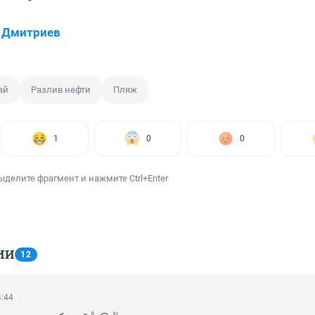
 Дмитриев
ай
Разлив нефти
Пляж
1
0
0
ыделите фрагмент и нажмите Ctrl+Enter
ИИ
12
4:44