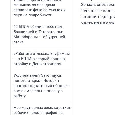
20 мая, спецте
маньяка» со звездами
сериалов: фото со съемок и
песчаные валы,
первые подробности
начали перекры
часть из них у
12 БПЛА сбили в небе над
Башкирией и Татарстаном:
Минобороны — об утренней
атаке
«Работяги отдыхают»: уфимцы
— о БПЛА, который попал в
стройку в День строителя
Укусила змея? Зато паука
нового открыл! История
арахнолога, который обожает
свою смертельно опасную
работу
Нас ждут целых семь коротких
рабочих недель: график на