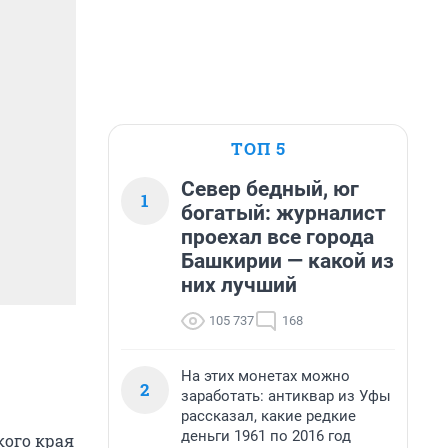
ТОП 5
Север бедный, юг
1
богатый: журналист
проехал все города
Башкирии — какой из
них лучший
105 737
168
На этих монетах можно
2
заработать: антиквар из Уфы
рассказал, какие редкие
деньги 1961 по 2016 год
кого края