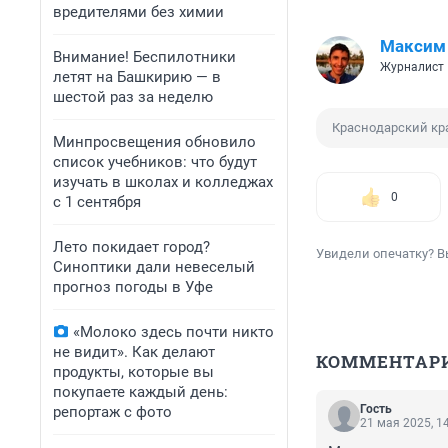
вредителями без химии
Максим
Внимание! Беспилотники
Журналист
летят на Башкирию — в
шестой раз за неделю
Краснодарский кр
Минпросвещения обновило
список учебников: что будут
изучать в школах и колледжах
0
с 1 сентября
Лето покидает город?
Увидели опечатку? В
Синоптики дали невеселый
прогноз погоды в Уфе
«Молоко здесь почти никто
не видит». Как делают
КОММЕНТАР
продукты, которые вы
покупаете каждый день:
Гость
репортаж с фото
21 мая 2025, 1