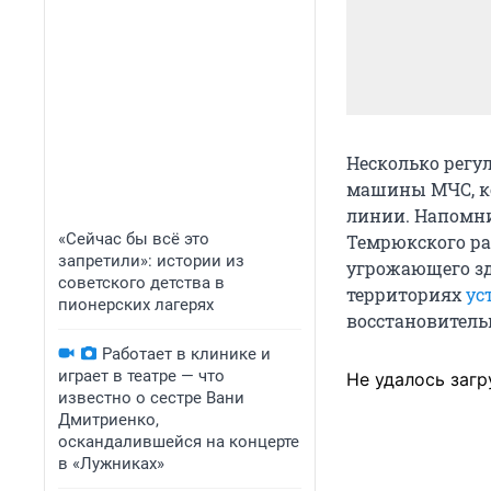
Несколько регу
машины МЧС, ко
линии. Напомни
«Сейчас бы всё это
Темрюкского ра
запретили»: истории из
угрожающего зд
советского детства в
территориях
ус
пионерских лагерях
восстановитель
Работает в клинике и
играет в театре — что
Не удалось загр
известно о сестре Вани
Дмитриенко,
оскандалившейся на концерте
в «Лужниках»