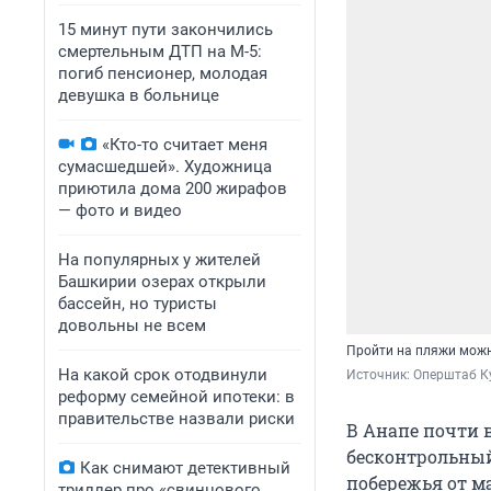
15 минут пути закончились
смертельным ДТП на М-5:
погиб пенсионер, молодая
девушка в больнице
«Кто-то считает меня
сумасшедшей». Художница
приютила дома 200 жирафов
— фото и видео
На популярных у жителей
Башкирии озерах открыли
бассейн, но туристы
довольны не всем
Пройти на пляжи мож
На какой срок отодвинули
Источник: 
Оперштаб Ку
реформу семейной ипотеки: в
правительстве назвали риски
В Анапе почти 
бесконтрольный
Как снимают детективный
побережья от м
триллер про «свинцового