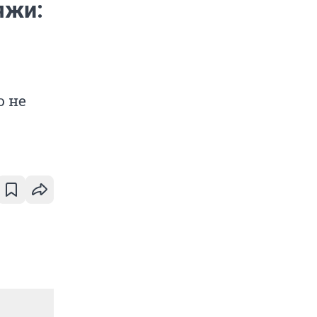
яжи:
ю не