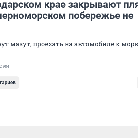
одарском крае закрывают пл
 черноморском побережье не
рут мазут, проехать на автомобиле к мор
2 984
тариев