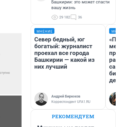
Башкирии: это может спасти
вашу жизнь
29 182
36
МНЕНИЕ
МНЕНИ
Север бедный, юг
«Поку
богатый: журналист
мешке
проехал все города
предп
Башкирии — какой из
расска
них лучший
самом
бизне
дешев
Андрей Бирюков
Корреспондент UFA1.RU
РЕКОМЕНДУЕМ