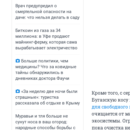
Врач предупредил о
смертельной опасности на
даче: что нельзя делать в саду
Биткоин из газа за 34
миллиона: в Уфе продают
майнинг-ферму, которая сама
вырабатывает электричество
Больше политики, чем
медицины? Что за ковидные
тайны обнаружились в
дневниках доктора Фаучи
«За неделю две ночи были
Кроме того, с 
страшные»: туристка
Бугазскую косу
рассказала об отдыхе в Крыму
для свободного
очищается от м
Муравьи и тля больше не
экосистемы. Ог
сунут носа в ваш огород:
пока очистка н
народные способы борьбы с