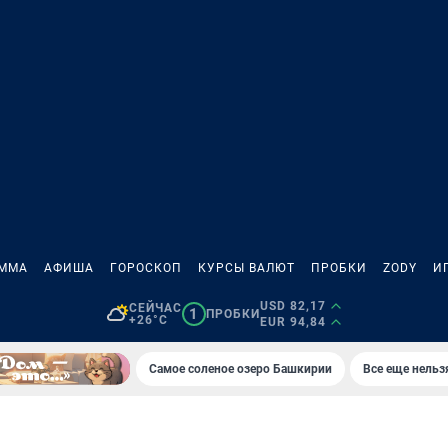
АММА
АФИША
ГОРОСКОП
КУРСЫ ВАЛЮТ
ПРОБКИ
ZODY
И
USD 82,17
СЕЙЧАС
1
ПРОБКИ
+26°C
EUR 94,84
Самое соленое озеро Башкирии
Все еще нельз