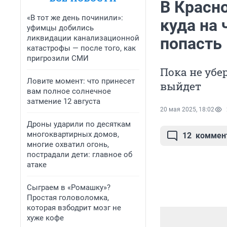
В Красн
«В тот же день починили»:
куда на
уфимцы добились
ликвидации канализационной
попасть
катастрофы — после того, как
пригрозили СМИ
Пока не убе
Ловите момент: что принесет
выйдет
вам полное солнечное
затмение 12 августа
20 мая 2025, 18:02
Дроны ударили по десяткам
многоквартирных домов,
12
коммен
многие охватил огонь,
пострадали дети: главное об
атаке
Сыграем в «Ромашку»?
Простая головоломка,
которая взбодрит мозг не
хуже кофе