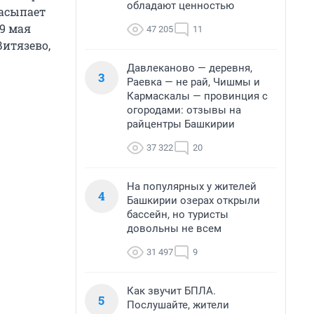
обладают ценностью
насыпает
9 мая
47 205
11
итязево,
Давлеканово — деревня,
3
Раевка — не рай, Чишмы и
Кармаскалы — провинция с
огородами: отзывы на
райцентры Башкирии
37 322
20
На популярных у жителей
4
Башкирии озерах открыли
бассейн, но туристы
довольны не всем
31 497
9
Как звучит БПЛА.
5
Послушайте, жители