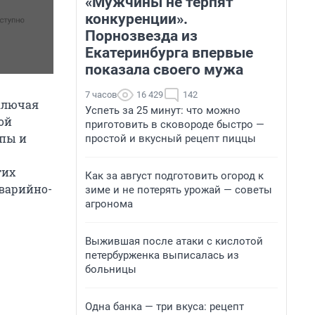
«Мужчины не терпят
конкуренции».
Порнозвезда из
Екатеринбурга впервые
показала своего мужа
7 часов
16 429
142
включая
Успеть за 25 минут: что можно
ой
приготовить в сковороде быстро —
пы и
простой и вкусный рецепт пиццы
тих
Как за август подготовить огород к
аварийно-
зиме и не потерять урожай — советы
агронома
Выжившая после атаки с кислотой
петербурженка выписалась из
больницы
Одна банка — три вкуса: рецепт