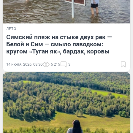
ЛЕТО
Симский пляж на стыке двух рек —
Белой и Сим — смыло паводком:
кругом «Туган як», бардак, коровы
14 июля, 2026, 08:30
5 215
3