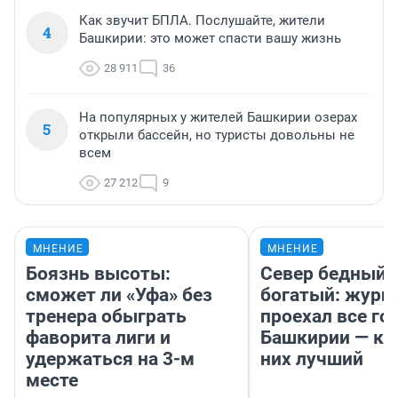
Как звучит БПЛА. Послушайте, жители
4
Башкирии: это может спасти вашу жизнь
28 911
36
На популярных у жителей Башкирии озерах
5
открыли бассейн, но туристы довольны не
всем
27 212
9
МНЕНИЕ
МНЕНИЕ
Боязнь высоты:
Север бедный,
сможет ли «Уфа» без
богатый: журн
тренера обыграть
проехал все го
фаворита лиги и
Башкирии — ка
удержаться на 3-м
них лучший
месте