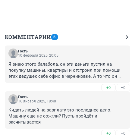
КОММЕНТАРИИ
6
Гость
10 февраля 2025, 20:05
Я знаю этого балабола, он эти деньги пустил на 
покупку машины, квартиры и отстроил при помощи 
этих дедушек себе офис в черниковке. А то что он 
говорит что это какой-то зам виноват, то у него 
+0
–0
всегда виноваты все кроме него самого. Он якобы 
единственный кто блюстит порядок. И заказчики ему 
Гость
не платят потому что он не выполняет обязательства, 
16 января 2025, 18:40
выставляет охранять кривых, косых и пожилых
Кидать людей на зарплату это последнее дело. 
Машину еще не сожгли? Пусть пройдёт и 
расчитывается
+0
–0