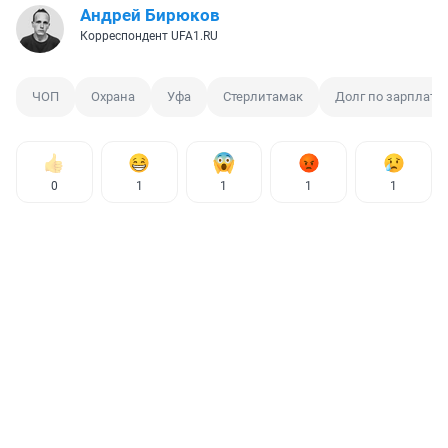
Андрей Бирюков
Корреспондент UFA1.RU
ЧОП
Охрана
Уфа
Стерлитамак
Долг по зарплате
0
1
1
1
1