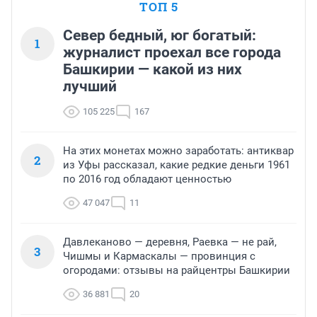
ТОП 5
Север бедный, юг богатый:
1
журналист проехал все города
Башкирии — какой из них
лучший
105 225
167
На этих монетах можно заработать: антиквар
2
из Уфы рассказал, какие редкие деньги 1961
по 2016 год обладают ценностью
47 047
11
Давлеканово — деревня, Раевка — не рай,
3
Чишмы и Кармаскалы — провинция с
огородами: отзывы на райцентры Башкирии
36 881
20