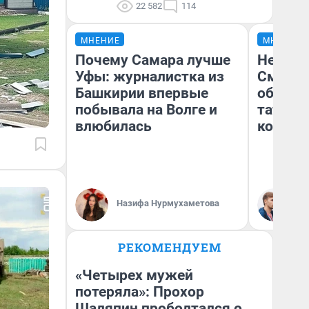
22 582
114
МНЕНИЕ
МНЕНИЕ
Почему Самара лучше
Незван
Уфы: журналистка из
Сможет
Башкирии впервые
обыгра
побывала на Волге и
татарс
влюбилась
которы
Ан
Назифа Нурмухаметова
Жу
РЕКОМЕНДУЕМ
«Четырех мужей
потеряла»: Прохор
Шаляпин проболтался о