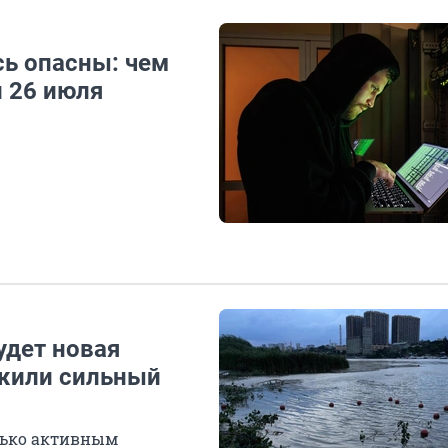
ь опасны: чем
и 26 июля
удет новая
ежили сильный
олько активным