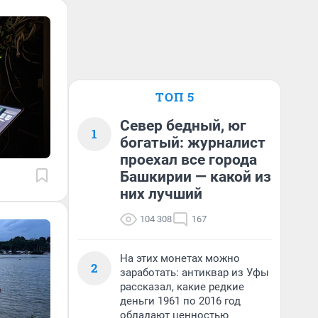
ТОП 5
Север бедный, юг
1
богатый: журналист
проехал все города
Башкирии — какой из
них лучший
104 308
167
На этих монетах можно
2
заработать: антиквар из Уфы
рассказал, какие редкие
деньги 1961 по 2016 год
обладают ценностью