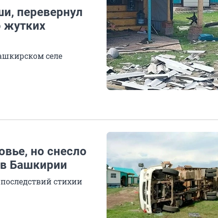
и, перевернул
о жутких
башкирском селе
вье, но снесло
 в Башкирии
 последствий стихии