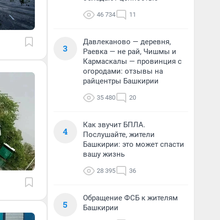
46 734
11
Давлеканово — деревня,
3
Раевка — не рай, Чишмы и
Кармаскалы — провинция с
огородами: отзывы на
райцентры Башкирии
35 480
20
Как звучит БПЛА.
4
Послушайте, жители
Башкирии: это может спасти
вашу жизнь
28 395
36
Обращение ФСБ к жителям
5
Башкирии