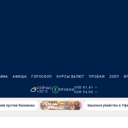
АММА
АФИША
ГОРОСКОП
КУРСЫ ВАЛЮТ
ПРОБКИ
ZODY
И
USD 81,41
СЕЙЧАС
3
ПРОБКИ
+20°C
EUR 94,06
иев против Васимова
Заказное убийство в Уфе