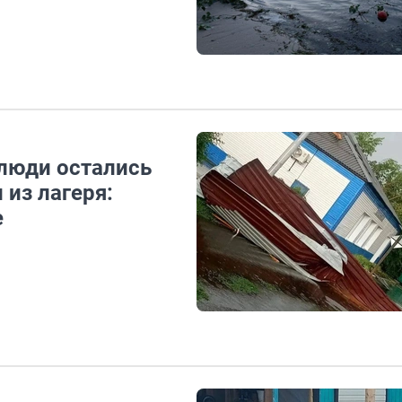
 люди остались
 из лагеря:
е