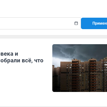
Примен
овека и
обрали всё, что