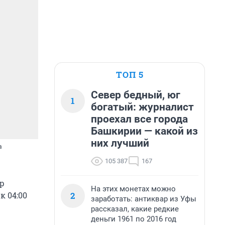
ТОП 5
Север бедный, юг
1
богатый: журналист
проехал все города
Башкирии — какой из
них лучший
а
105 387
167
ор
На этих монетах можно
2
к 04:00
заработать: антиквар из Уфы
рассказал, какие редкие
деньги 1961 по 2016 год