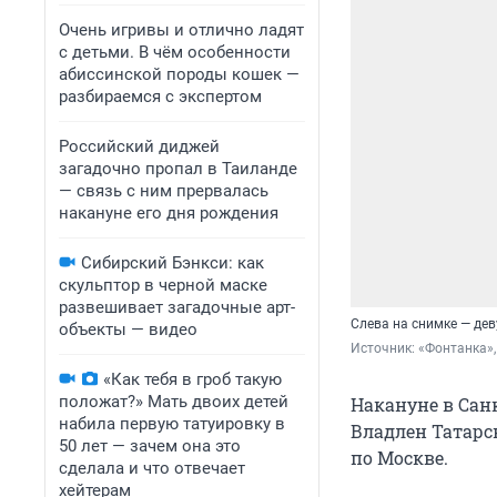
Очень игривы и отлично ладят
с детьми. В чём особенности
абиссинской породы кошек —
разбираемся с экспертом
Российский диджей
загадочно пропал в Таиланде
— связь с ним прервалась
накануне его дня рождения
Сибирский Бэнкси: как
скульптор в черной маске
развешивает загадочные арт-
Слева на снимке — дев
объекты — видео
Источник: 
«Фонтанка»
«Как тебя в гроб такую
положат?» Мать двоих детей
Накануне в Санк
набила первую татуировку в
Владлен Татарс
50 лет — зачем она это
по Москве.
сделала и что отвечает
хейтерам