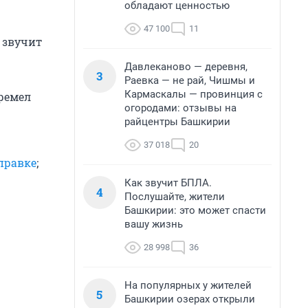
обладают ценностью
47 100
11
а звучит
Давлеканово — деревня,
3
Раевка — не рай, Чишмы и
Кармаскалы — провинция с
гремел
огородами: отзывы на
райцентры Башкирии
37 018
20
правке
;
Как звучит БПЛА.
4
Послушайте, жители
Башкирии: это может спасти
вашу жизнь
28 998
36
На популярных у жителей
5
Башкирии озерах открыли