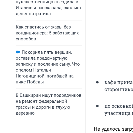
путешественница съездила в
Италию и рассказала, сколько
денег потратила
Как спастись от жары без
кондиционера: 5 работающих
способов
Покорила пять вершин,
оставила предсмертную
записку и послание сыну. Что
с телом Натальи
Наговициной, погибшей на
кафе прина
пике Победы
стороннико
В Башкирии ищут подрядчиков
на ремонт федеральной
по основной
трассы и дороги в глухую
участница 
деревню
Не удалось загр