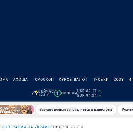
АММА
АФИША
ГОРОСКОП
КУРСЫ ВАЛЮТ
ПРОБКИ
ZODY
И
USD 82,17
СЕЙЧАС
1
ПРОБКИ
+24°C
EUR 94,84
Все еще нельзя заправляться в канистры?
Реаль
ЕЦОПЕРАЦИЯ НА УКРАИНЕ
ПОДРОБНОСТИ