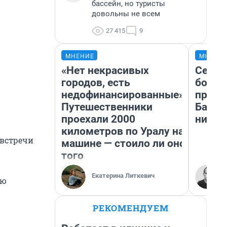
бассейн, но туристы
довольны не всем
27 415
9
МНЕНИЕ
МНЕНИ
«Нет некрасивых
Север
городов, есть
богат
недофинансированные».
проех
Путешественники
Башки
проехали 2000
них л
километров по Уралу на
 встречи
машине — стоило ли оно
того
Екатерина Литкевич
ую
РЕКОМЕНДУЕМ