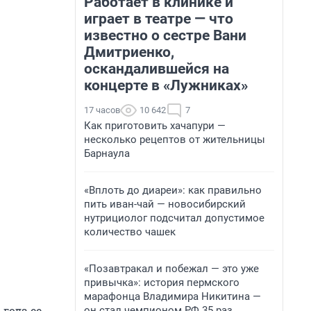
Работает в клинике и
играет в театре — что
известно о сестре Вани
Дмитриенко,
оскандалившейся на
концерте в «Лужниках»
17 часов
10 642
7
Как приготовить хачапури —
несколько рецептов от жительницы
Барнаула
«Вплоть до диареи»: как правильно
пить иван-чай — новосибирский
нутрициолог подсчитал допустимое
количество чашек
«Позавтракал и побежал — это уже
привычка»: история пермского
марафонца Владимира Никитина —
года ее
он стал чемпионом РФ 35 раз