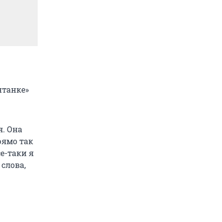
нтанке»
я. Она
прямо так
се-таки я
 слова,