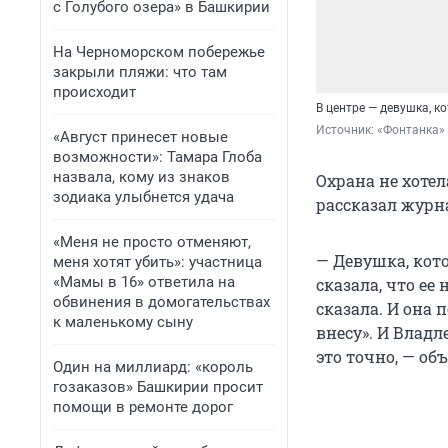
с Голубого озера» в Башкирии
На Черноморском побережье
закрыли пляжи: что там
происходит
В центре — девушка, к
Источник: 
«Фонтанка»
«Август принесет новые
возможности»: Тамара Глоба
назвала, кому из знаков
Охрана не хотел
зодиака улыбнется удача
рассказал журн
«Меня не просто отменяют,
— Девушка, кото
меня хотят убить»: участница
«Мамы в 16» ответила на
сказала, что ее
обвинения в домогательствах
сказала. И она 
к маленькому сыну
внесу». И Владл
это точно, — об
Один на миллиард: «король
гозаказов» Башкирии просит
помощи в ремонте дорог