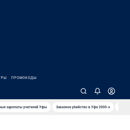
ГРЫ
ПРОМОКОДЫ
ные зарплаты учителей Уфы
Заказное убийство в Уфе 2000-х
Каким