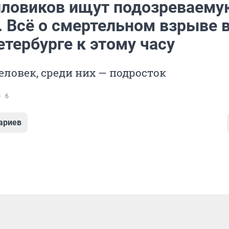
иловиков ищут подозреваему
. Всё о смертельном взрыве 
тербурге к этому часу
еловек, среди них — подросток
6
ариев