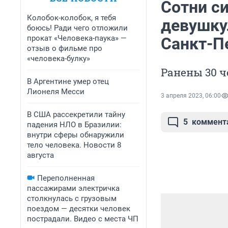
Сотни с
Колобок-колобок, я тебя
девушку
боюсь! Ради чего отложили
прокат «Человека-паука» —
Санкт-Пе
отзыв о фильме про
«человека-булку»
Ранены 30 ч
В Аргентине умер отец
Лионеля Месси
3 апреля 2023, 06:00
В США рассекретили тайну
5
коммент
падения НЛО в Бразилии:
внутри сферы обнаружили
тело человека. Новости 8
августа
Переполненная
пассажирами электричка
столкнулась с грузовым
поездом — десятки человек
пострадали. Видео с места ЧП