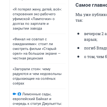
Самое главн
«Я потерял жену, детей, всё»:
откровения экс-рабочего
Мы уже публик
уфимской «Лампочки» о
так:
долгах по зарплате и
закрытии завода
вечером 2 
взрыв;
«Финал не совпал с
ожиданиями»: стоит ли
погиб Владл
смотреть фильм «Старый
орел» на большом экране —
о том, чем
честная рецензия
«Загорали стоя»: чему
радуются и чем недовольны
отдыхающие на солёных
озёрах
Лимонные сады,
европейский Байкал и
очередь к статуе Джульетты: